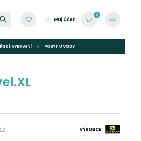
0
Můj účet
ŘSKÉ VYBAVENÍ
POBYT U VODY
el.XL
ží?
VÝROBCE: