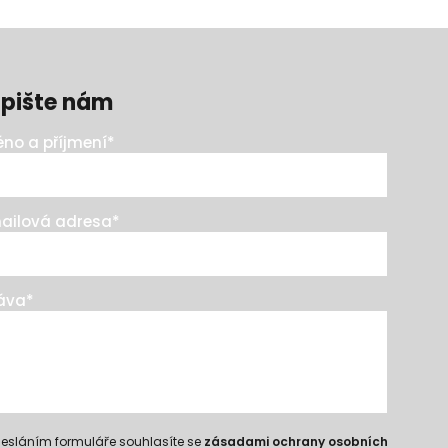
pište nám
no a příjmení
*
ailová adresa
*
áva
*
esláním formuláře souhlasíte se
zásadami ochrany osobních