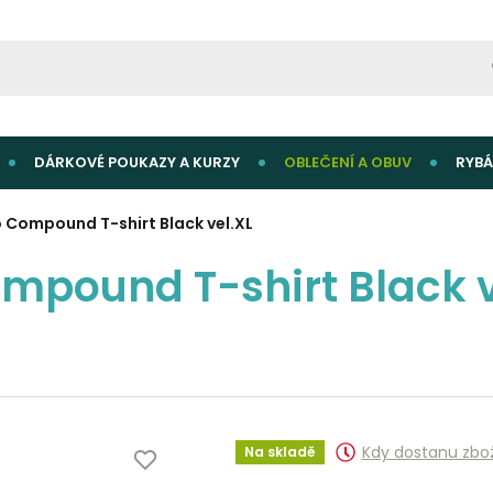
DÁRKOVÉ POUKAZY A KURZY
OBLEČENÍ A OBUV
RYBÁ
o Compound T-shirt Black vel.XL
ompound T-shirt Black v
Kdy dostanu zbo
Na skladě