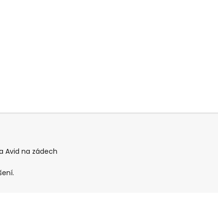
ga Avid na zádech
šení.