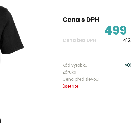
Cena s DPH
499
Cena bez DPH
412
Kód výrobku
A0
Záruka
Cena před slevou
Úšetříte