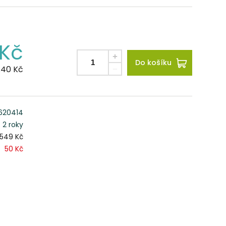
Kč
Do košíku
.40
Kč
620414
2 roky
549 Kč
50 Kč