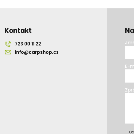
Kontakt
Na
Jmé
723 00 11 22
info@carpshop.cz
E-m
Zpr
Od