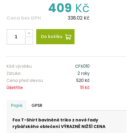
409
Kč
Cena bez DPH
338.02
Kč
Do košíku
Kód výrobku
CFX010
Záruka
2 roky
Cena před slevou
520 Kč
Úšetříte
111 Kč
Popis
GPSR
Fox T-Shirt bavlněné triko z nové řady
rybářského oblečení
VÝRAZNĚ NIŽŠÍ CENA