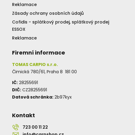
Reklamace
Zásady ochrany osobních údajů
Cofidis - splátkový prodej, splátkový prodej
ESSOX
Reklamace
Firemní informace
TOMAS CARPIO s.r.o.
Čimická 780/61, Praha 8 181 00
IČ:
28255691
DIČ:
CZ28255691
Datová schránka:
2b97kyx
Kontakt
723 00 11 22
info@carpshop.cz