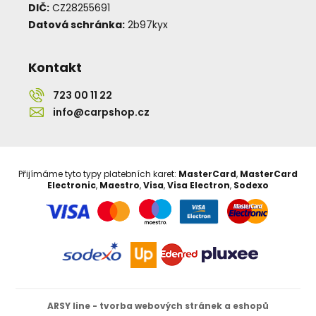
DIČ:
CZ28255691
Datová schránka:
2b97kyx
Kontakt
723 00 11 22
info@carpshop.cz
Přijímáme tyto typy platebních karet:
MasterCard
,
MasterCard
Electronic
,
Maestro
,
Visa
,
Visa Electron
,
Sodexo
ARSY line - tvorba webových stránek a eshopů