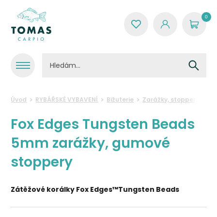
0
Úvod
RYBÁŘSKÉ VYBAVENÍ
Bižuterie
Zarážky, stoppery a kor
Fox Edges Tungsten Beads
5mm zarážky, gumové
stoppery
Zátěžové korálky Fox Edges™
Tungsten Beads