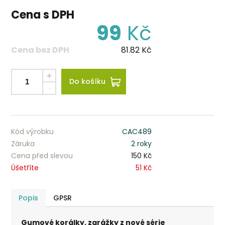
Cena s DPH
99
Kč
Cena bez DPH
81.82
Kč
Do košíku
Kód výrobku
CAC489
Záruka
2 roky
Cena před slevou
150 Kč
Úšetříte
51 Kč
Popis
GPSR
Gumové korálky, zarážky z nové série