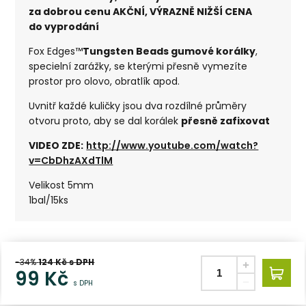
za dobrou cenu AKČNÍ, VÝRAZNĚ NIŽŠÍ CENA
do vyprodání
Fox Edges™
Tungsten Beads gumové korálky
,
specielní zarážky, se kterými přesně vymezíte
prostor pro olovo, obratlík apod.
Uvnitř každé kuličky jsou dva rozdílné průměry
otvoru proto, aby se dal korálek
přesně zafixovat
VIDEO ZDE:
http://www.youtube.com/watch?
v=CbDhzAXdTlM
Velikost 5mm
1bal/15ks
-34%
124
Kč s DPH
99
Kč
s DPH