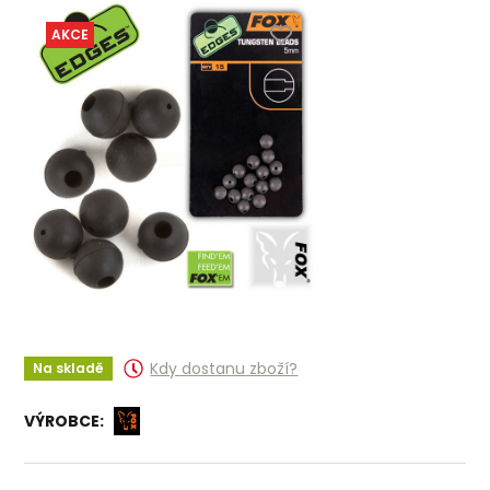
AKCE
Kdy dostanu zboží?
Na skladě
VÝROBCE: