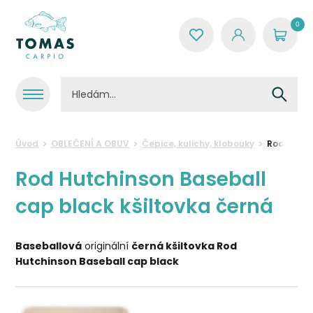
0
Úvod
OBLEČENÍ A OBUV
Čepice, kulichy, klobouky
Rod Hutch
Rod Hutchinson Baseball
cap black kšiltovka černá
Baseballová
originální
černá kšiltovka Rod
Hutchinson Baseball cap black