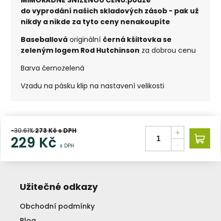
do vyprodání našich skladových zásob - pak už
nikdy a nikde za tyto ceny nenakoupíte
Baseballová
originální
černá kšiltovka se
zeleným logem Rod Hutchinson
za dobrou cenu
Barva černozelená
Vzadu na pásku klip na nastavení velikosti
-30.61%
273
Kč s DPH
229
Kč
s DPH
Užitečné odkazy
Obchodní podmínky
Blog