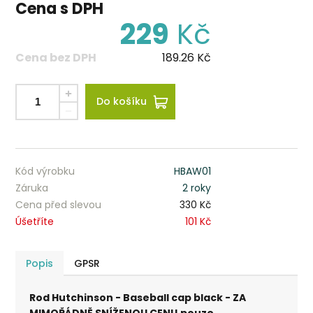
Cena s DPH
229
Kč
Cena bez DPH
189.26
Kč
Do košíku
Kód výrobku
HBAW01
Záruka
2 roky
Cena před slevou
330 Kč
Úšetříte
101 Kč
Popis
GPSR
Rod Hutchinson - Baseball cap black - ZA
MIMOŘÁDNĚ SNÍŽENOU CENU.pouze