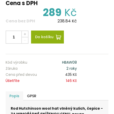
Cena s DPH
289
Kč
Cena bez DPH
238.84
Kč
Do košíku
Kód výrobku
HBAW08
Záruka
2 roky
Cena před slevou
435 Kč
Úšetříte
146 Kč
Popis
GPSR
Rod Hutchinson wool hat vlněný kulich, čepice -
ZA MIMOŘÁDNĚ SNÍŽENOU CENU. pouze