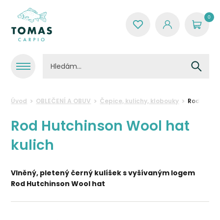
0
Úvod
OBLEČENÍ A OBUV
Čepice, kulichy, klobouky
Rod Hutch
Rod Hutchinson Wool hat
kulich
Vlněný, pletený
černý kulíšek s vyšívaným logem
Rod Hutchinson Wool hat