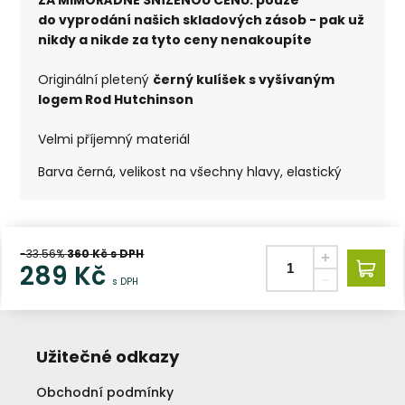
do vyprodání našich skladových zásob - pak už
nikdy a nikde za tyto ceny nenakoupíte
Originální pletený
černý kulíšek s vyšívaným
logem Rod Hutchinson
Velmi příjemný materiál
Barva černá, velikost na všechny hlavy, elastický
-33.56%
360
Kč s DPH
289
Kč
s DPH
Užitečné odkazy
Obchodní podmínky