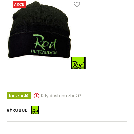
AKCE
Kdy dostanu zboží?
Na skladě
VÝROBCE: