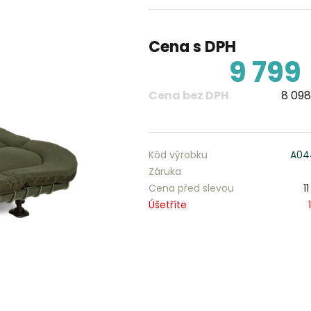
Cena s DPH
9 799
Cena bez DPH
8 098
Kód výrobku
A04
Záruka
Cena před slevou
1
Úšetříte