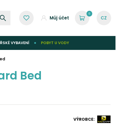
0
Můj účet
ŘSKÉ VYBAVENÍ
POBYT U VODY
Bed
ard Bed
VÝROBCE: