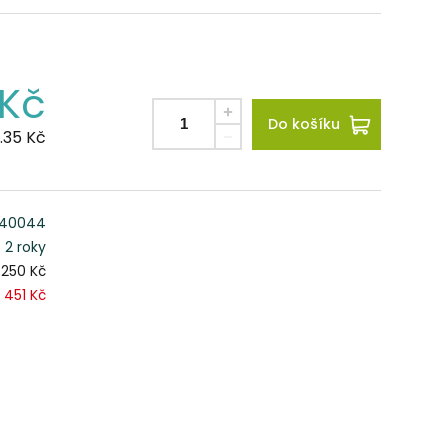
Kč
Do košíku
.35
Kč
40044
2 roky
1 250 Kč
1 451 Kč