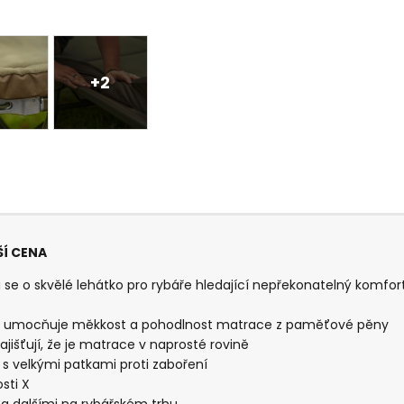
+2
ŠÍ CENA
e o skvělé lehátko pro rybáře hledající nepřekonatelný komfort
e a umocňuje měkkost a pohodlnost matrace z paměťové pěny
išťují, že je matrace v naprosté rovině
s velkými patkami proti zaboření
sti X