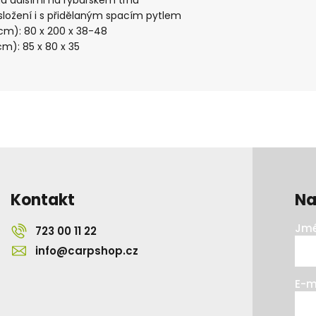
ha dalšími na rybářském trhu
ložení i s přidělaným spacím pytlem
cm): 80 x 200 x 38-48
m): 85 x 80 x 35
Kontakt
Na
Jmé
723 00 11 22
info@carpshop.cz
E-m