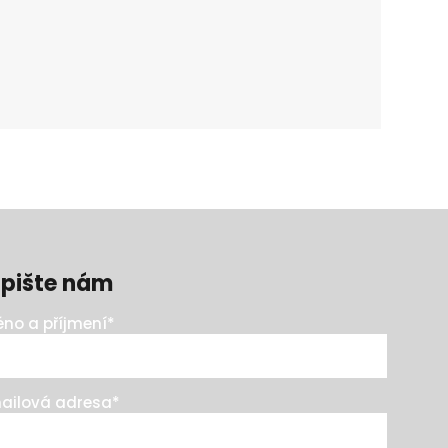
pište nám
no a příjmení
*
ailová adresa
*