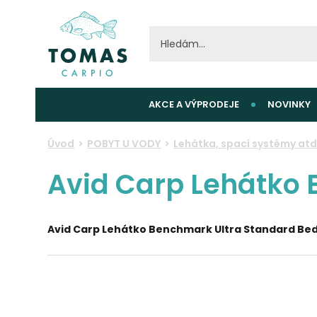
AKCE A VÝPRODEJE
NOVINKY
Úvod
POBYT U VODY
Lehátka, spací systémy atd
Avid Carp Lehátko 
Avid Carp Lehátko Benchmark Ultra Standard Be