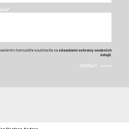
áva
*
esláním formuláře souhlasíte se
zásadami ochrany osobních
údajů
.
ODESLAT