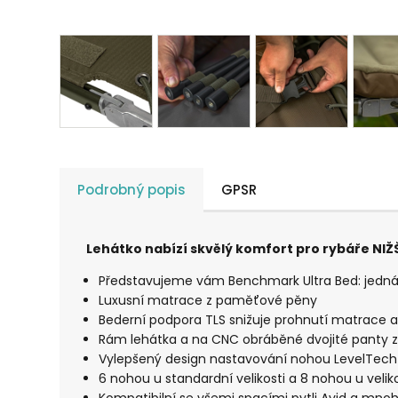
Podrobný popis
GPSR
Lehátko nabízí skvělý komfort pro rybáře NIŽ
Představujeme vám Benchmark Ultra Bed: jedná s
Luxusní matrace z paměťové pěny
Bederní podpora TLS snižuje prohnutí matrac
Rám lehátka a na CNC obráběné dvojité panty zaj
Vylepšený design nastavování nohou LevelTech 
6 nohou u standardní velikosti a 8 nohou u veliko