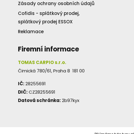
Zásady ochrany osobních údajů
Cofidis - splátkový prodej,
splátkový prodej ESSOX
Reklamace
Firemní informace
TOMAS CARPIO s.r.o.
Čimická 780/61, Praha 8 181 00
IČ:
28255691
DIČ:
CZ28255691
Datová schránka:
2b97kyx