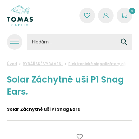
0
Úvod
RYBÁŘSKÉ VYBAVENÍ
Elektronické signalizátory záběru
Solar Záchytné uši P1 Snag
Ears.
Solar Záchytné uši P1 Snag Ears