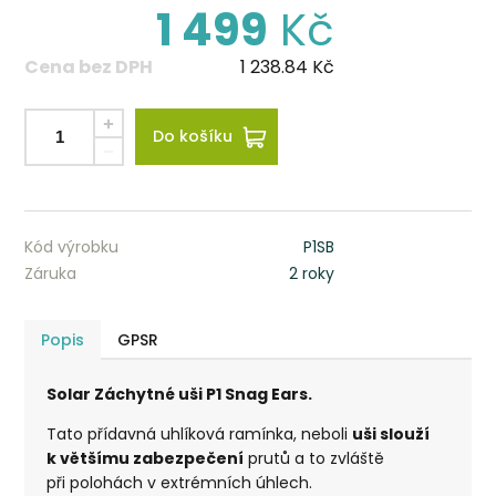
1 499
Kč
Cena bez DPH
1 238.84
Kč
Do košíku
Kód výrobku
P1SB
Záruka
2 roky
Popis
GPSR
Solar Záchytné uši P1 Snag Ears.
Tato přídavná uhlíková ramínka, neboli
uši slouží
k většímu zabezpečení
prutů a to zvláště
při polohách v extrémních úhlech.