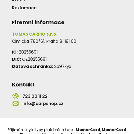
Reklamace
Firemní informace
TOMAS CARPIO s.r.o.
Čimická 780/61, Praha 8 181 00
IČ:
28255691
DIČ:
CZ28255691
Datová schránka:
2b97kyx
Kontakt
723 00 11 22
info@carpshop.cz
Přijímáme tyto typy platebních karet:
MasterCard
,
MasterCard