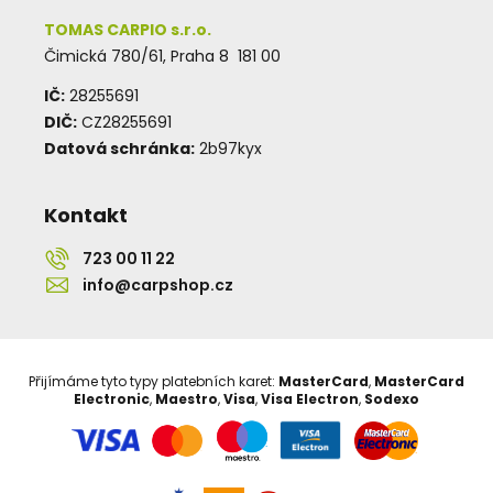
TOMAS CARPIO s.r.o.
Čimická 780/61, Praha 8 181 00
IČ:
28255691
DIČ:
CZ28255691
Datová schránka:
2b97kyx
Kontakt
723 00 11 22
info@carpshop.cz
Přijímáme tyto typy platebních karet:
MasterCard
,
MasterCard
Electronic
,
Maestro
,
Visa
,
Visa Electron
,
Sodexo