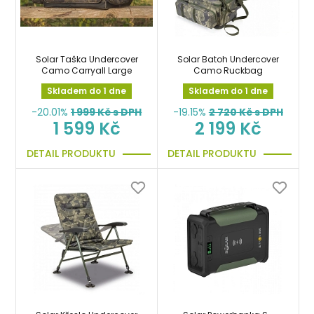
Solar Taška Undercover
Solar Batoh Undercover
Camo Carryall Large
Camo Ruckbag
Skladem do 1 dne
Skladem do 1 dne
-20.01%
1 999
Kč s DPH
-19.15%
2 720
Kč s DPH
1 599 Kč
2 199 Kč
DETAIL PRODUKTU
DETAIL PRODUKTU