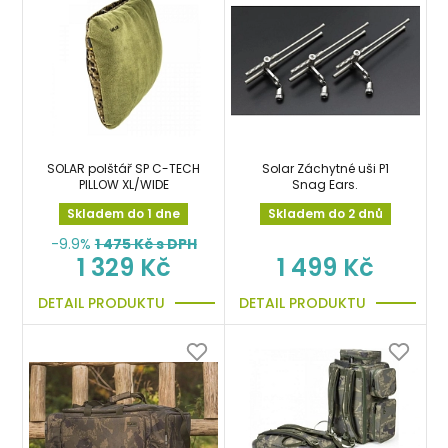
SOLAR polštář SP C-TECH
Solar Záchytné uši P1
PILLOW XL/WIDE
Snag Ears.
Skladem do 1 dne
Skladem do 2 dnů
-9.9%
1 475
Kč s DPH
1 329 Kč
1 499 Kč
DETAIL PRODUKTU
DETAIL PRODUKTU