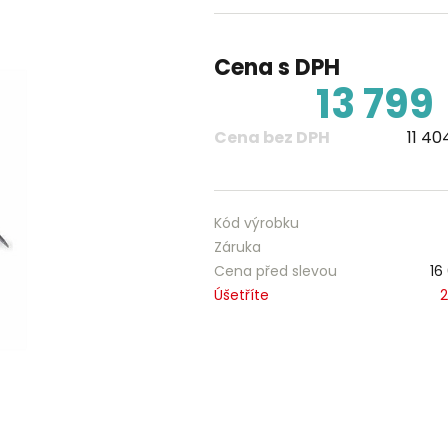
Cena s DPH
13 799
Cena bez DPH
11 40
Kód výrobku
Záruka
Cena před slevou
16
Úšetříte
2