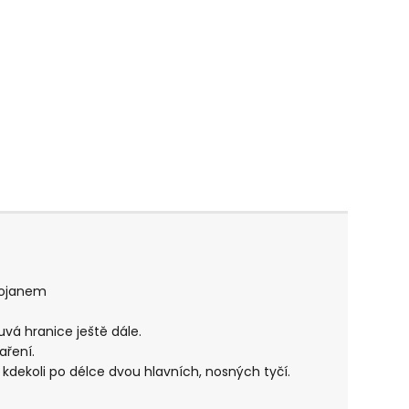
stojanem
vá hranice ještě dále.
aření.
 kdekoli po délce dvou hlavních, nosných tyčí.