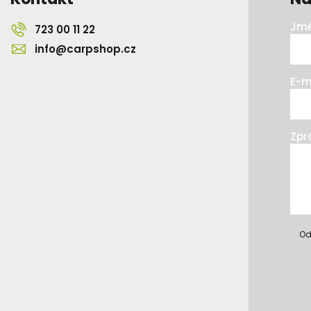
Jmé
723 00 11 22
info@carpshop.cz
E-m
Zpr
Od