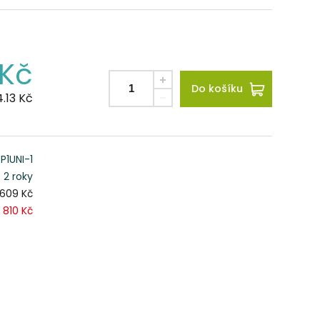
Kč
Do košíku
4.13
Kč
P1UNI-1
2 roky
 609 Kč
 810 Kč