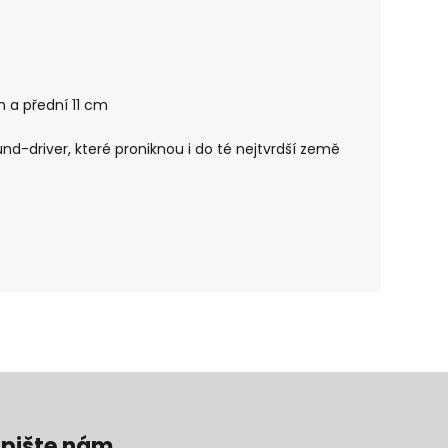
m a přední 11 cm
d-driver, které proniknou i do té nejtvrdší země
pište nám