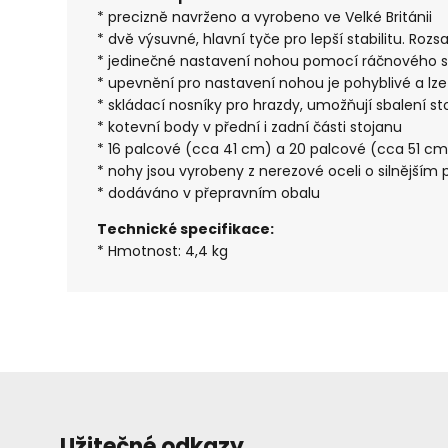
* precizně navrženo a vyrobeno ve Velké Británii
* dvě výsuvné, hlavní tyče pro lepší stabilitu. Roz
* jedinečné nastavení nohou pomocí ráčnového 
* upevnění pro nastavení nohou je pohyblivé a lze
* skládací nosníky pro hrazdy, umožňují sbalení s
* kotevní body v přední i zadní části stojanu
* 16 palcové (cca 41 cm) a 20 palcové (cca 51 cm
* nohy jsou vyrobeny z nerezové oceli o silnějším 
* dodáváno v přepravním obalu
Technické specifikace:
* Hmotnost: 4,4 kg
Užitečné odkazy