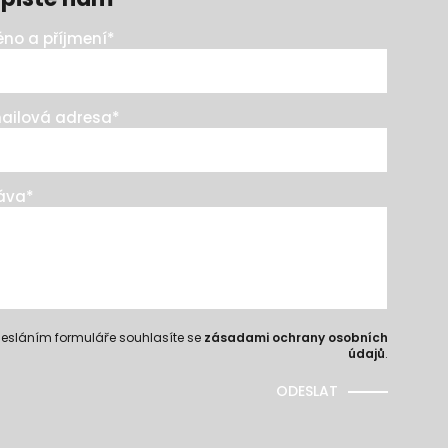
no a příjmení
*
ailová adresa
*
áva
*
esláním formuláře souhlasíte se
zásadami ochrany osobních
údajů
.
ODESLAT