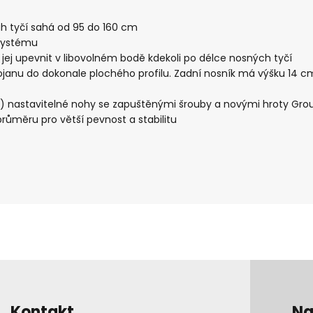
sah tyčí sahá od 95 do 160 cm
systému
 jej upevnit v libovolném bodě kdekoli po délce nosných tyčí
tojanu do dokonale plochého profilu. Zadní nosník má výšku 14 c
) nastavitelné nohy se zapuštěnými šrouby a novými hroty Groun
průměru pro větší pevnost a stabilitu
Kontakt
Na