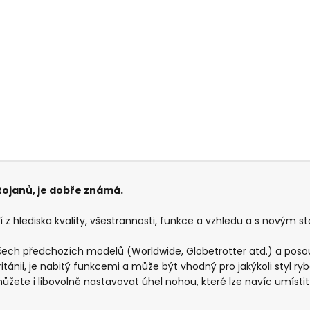
stojanů, je dobře známá.
í z hlediska kvality, všestrannosti, funkce a vzhledu a s novým 
všech předchozích modelů (Worldwide, Globetrotter atd.) a posou
tánii, je nabitý funkcemi a může být vhodný pro jakýkoli styl ryb
ůžete i libovolně nastavovat úhel nohou, které lze navíc umístit