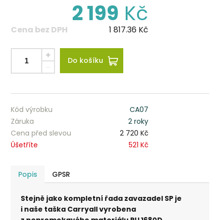
2 199
Kč
Cena bez DPH
1 817.36
Kč
Do košíku
Kód výrobku
CA07
Záruka
2 roky
Cena před slevou
2 720 Kč
Úšetříte
521 Kč
Popis
GPSR
Stejně jako kompletní řada zavazadel SP je
i naše taška Carryall vyrobena
z nepromokavého materiálu PU 1680D