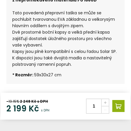
Tato povedená přepravní taška se může se
pochlubit tvarovanou EVA základnou a velkorysým
hlavním oddílem s dvojitým zipem.
Dvě prostorné boční kapsy a velká přední kapsa
zajišťují dostatek úložného prostoru pro všechno
vaše vybavení.
Kapsy jsou plně kompatibilní s celou řadou Solar SP.
K dispozici jsou také dvojitá madla a nastavitelný
polstrovaný ramenní popruh.
* Rozměr:
59x30x27 cm
-19.15%
2 248
Kč s DPH
2 199
Kč
s DPH