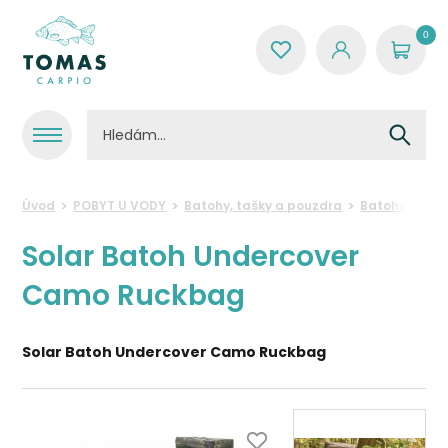
0
Úvod
POBYT U VODY
Batohy, tašky a pouzdra
Batohy
Sol
Solar Batoh Undercover
Camo Ruckbag
Solar Batoh Undercover Camo Ruckbag