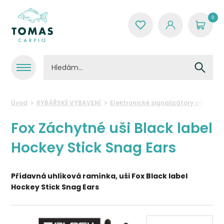
0
Úvod
RYBÁŘSKÉ VYBAVENÍ
Elektronické signalizátory záběru
Fox Záchytné uši Black label
Hockey Stick Snag Ears
Přídavná uhlíková ramínka, uši Fox Black label
Hockey Stick Snag Ears