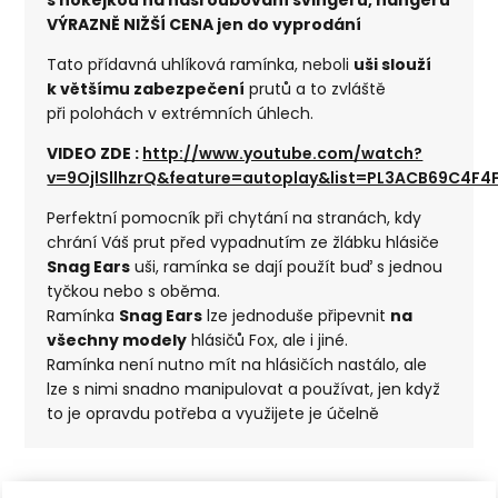
VÝRAZNĚ NIŽŠÍ CENA jen do vyprodání
Tato přídavná uhlíková ramínka, neboli
uši slouží
k většímu zabezpečení
prutů a to zvláště
při polohách v extrémních úhlech.
VIDEO ZDE :
http://www.youtube.com/watch?
v=9OjlSllhzrQ&feature=autoplay&list=PL3ACB69C4F4
Perfektní pomocník při chytání na stranách, kdy
chrání Váš prut před vypadnutím ze žlábku hlásiče
Snag Ears
uši, ramínka se dají použít buď s jednou
tyčkou nebo s oběma.
Ramínka
Snag Ears
lze jednoduše připevnit
na
všechny modely
hlásičů Fox, ale i jiné.
Ramínka není nutno mít na hlásičích nastálo, ale
lze s nimi snadno manipulovat a používat, jen když
to je opravdu potřeba a využijete je účelně