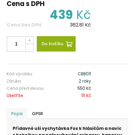
Cena s DPH
439
Kč
Cena bez DPH
362.81
Kč
Do košíku
Kód výrobku
CBB011
Záruka
2 roky
Cena před slevou
550 Kč
Úšetříte
111 Kč
Popis
GPSR
Přídavné uši vychytávka Fox k hlásičům a navíc
s hokejkou na našroubování svingeru, hangeru