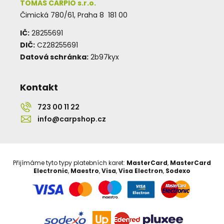
TOMAS CARPIO s.r.o.
Čimická 780/61, Praha 8 181 00
IČ:
28255691
DIČ:
CZ28255691
Datová schránka:
2b97kyx
Kontakt
723 00 11 22
info@carpshop.cz
Přijímáme tyto typy platebních karet:
MasterCard
,
MasterCard
Electronic
,
Maestro
,
Visa
,
Visa Electron
,
Sodexo