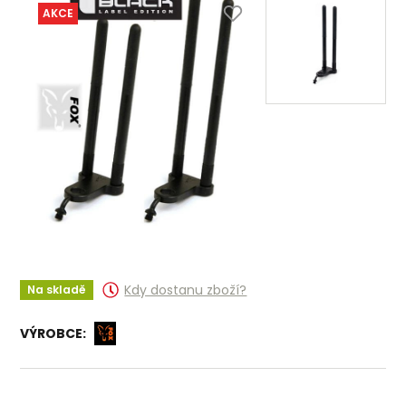
AKCE
Kdy dostanu zboží?
Na skladě
VÝROBCE: