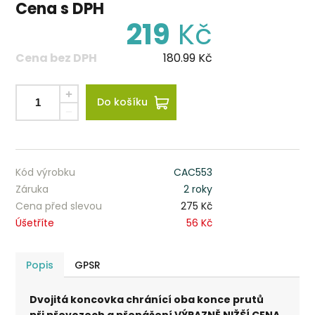
Cena s DPH
219
Kč
Cena bez DPH
180.99
Kč
Do košíku
Kód výrobku
CAC553
Záruka
2 roky
Cena před slevou
275 Kč
Úšetříte
56 Kč
Popis
GPSR
Dvojitá koncovka chránící oba konce prutů
při převozech a přenášení VÝRAZNĚ NIŽŠÍ CENA