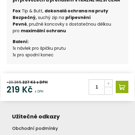
Fox
Tip & Butt,
dokonalá ochrana na pruty
Bezpečný,
suchý zip na
připevnění
Pevné
, pružné koncovky s dostatečnou délkou
pro
maximální ochranu
Balení:
1x návlek pro špičku prutu
1x pro spodní konec
-20.36%
227
Kč s DPH
219
Kč
s DPH
Užitečné odkazy
Obchodní podmínky