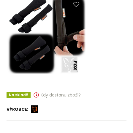
Kdy dostanu zboží?
Na skladě
VÝROBCE: