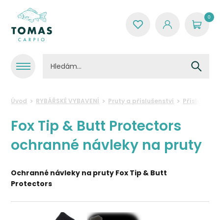
0
Úvod
RYBÁŘSKÉ VYBAVENÍ
Pruty a příslušenství
Příslušenst
Fox Tip & Butt Protectors
ochranné návleky na pruty
Ochranné návleky na pruty Fox Tip & Butt
Protectors