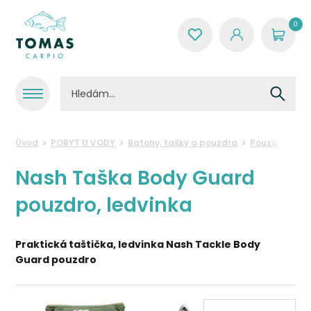
0
Úvod
POBYT U VODY
Batohy, tašky a pouzdra
Pouzdra a pe
Nash Taška Body Guard
pouzdro, ledvinka
Praktická taštička, ledvinka Nash Tackle Body
Guard pouzdro