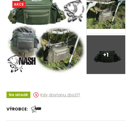
AKCE
+1
Kdy dostanu zboží?
Na skladě
VÝROBCE: