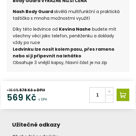
Body Guard VÝRAZNĚ NIŽŠÍ CENA
Nash Body Guard
skvělá multifunkční a praktická
taštička s mnoha možnostmi využití
Díky této ledvince od
Kevina Nashe
budete mít
všechny věci jako telefon, peněženku a doklady
vždy po ruce
Ledvinku lze nosit kolem pasu, přes rameno
nebo si ji připevnit na lehátko
Obsahuje 3 vnější kapsy, hlavní část je na zip
-18.6%
578
Kč s DPH
569
Kč
s DPH
Užitečné odkazy