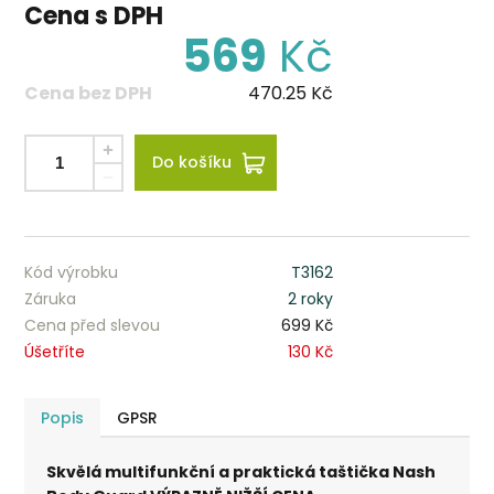
Cena s DPH
569
Kč
Cena bez DPH
470.25
Kč
Do košíku
Kód výrobku
T3162
Záruka
2 roky
Cena před slevou
699 Kč
Úšetříte
130 Kč
Popis
GPSR
Skvělá multifunkční a praktická taštička Nash