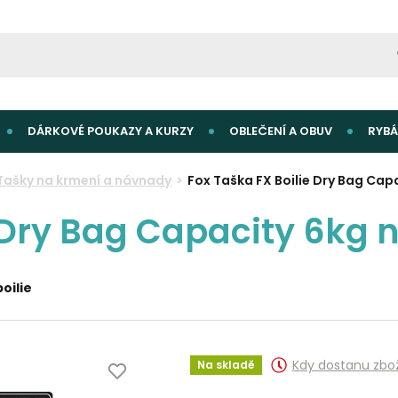
DÁRKOVÉ POUKAZY A KURZY
OBLEČENÍ A OBUV
RYBÁ
Tašky na krmení a návnady
Fox Taška FX Boilie Dry Bag Capa
 Dry Bag Capacity 6kg n
oilie
Kdy dostanu zbo
Na skladě