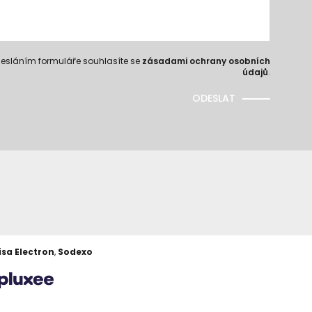
esláním formuláře souhlasíte se
zásadami ochrany osobních
údajů
.
ODESLAT
isa Electron
,
Sodexo