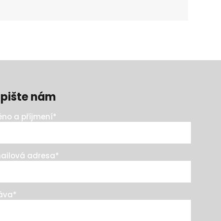
pište nám
no a příjmení
*
ailová adresa
*
áva
*