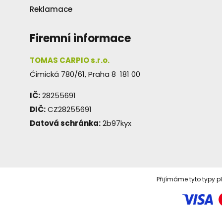
Reklamace
Firemní informace
TOMAS CARPIO s.r.o.
Čimická 780/61, Praha 8 181 00
IČ:
28255691
DIČ:
CZ28255691
Datová schránka:
2b97kyx
Přijímáme tyto typy p