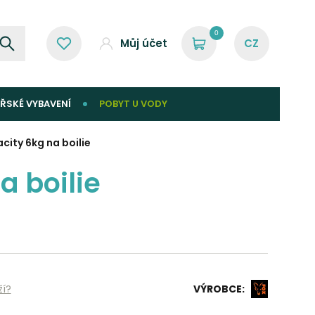
0
Můj účet
ŘSKÉ VYBAVENÍ
POBYT U VODY
city 6kg na boilie
a boilie
ží?
VÝROBCE: