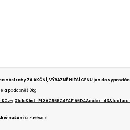
na nástrahy ZA AKČNÍ, VÝRAZNĚ NIŽŠÍ CENU jen do vyprodán
lie a podobně) 3kg
=KCz-jj01c1c&list=PL3ACB69C4F4F156D4&index=43&feature
dné nošení
či zavěšení