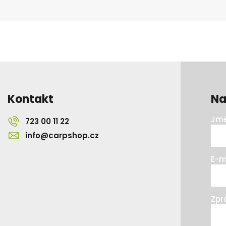
Kontakt
Na
Jmé
723 00 11 22
info@carpshop.cz
E-m
Zpr