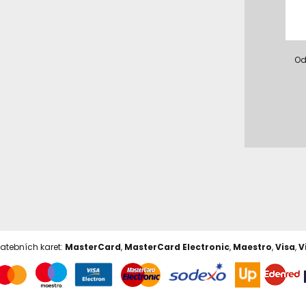
Od
latebních karet:
MasterCard
,
MasterCard Electronic
,
Maestro
,
Visa
,
V