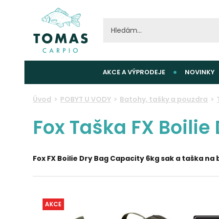
AKCE A VÝPRODEJE
NOVINKY
Úvod
POBYT U VODY
Batohy, tašky a pouzdra
Fox Taška FX Boilie
Fox FX Boilie Dry Bag Capacity 6kg sak a taška na b
AKCE