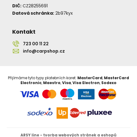
DIČ:
CZ28255691
Datová schránka:
2b97kyx
Kontakt
723 00 11 22
info@carpshop.cz
Přijímáme tyto typy platebních karet:
MasterCard
,
MasterCard
Electronic
,
Maestro
,
Visa
,
Visa Electron
,
Sodexo
ARSY line - tvorba webových stránek a eshopů