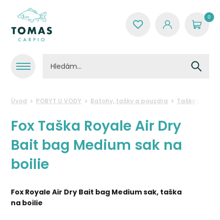
0
Úvod
POBYT U VODY
Batohy, tašky a pouzdra
Tašky na krm
Fox Taška Royale Air Dry
Bait bag Medium sak na
boilie
Fox Royale Air Dry Bait bag Medium sak, taška
na boilie