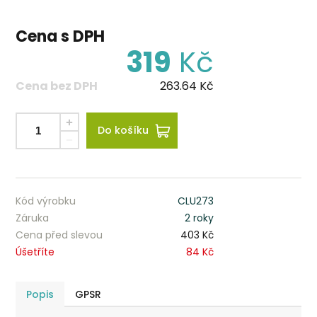
Cena s DPH
319
Kč
Cena bez DPH
263.64
Kč
Do košíku
Kód výrobku
CLU273
Záruka
2 roky
Cena před slevou
403 Kč
Úšetříte
84 Kč
Popis
GPSR