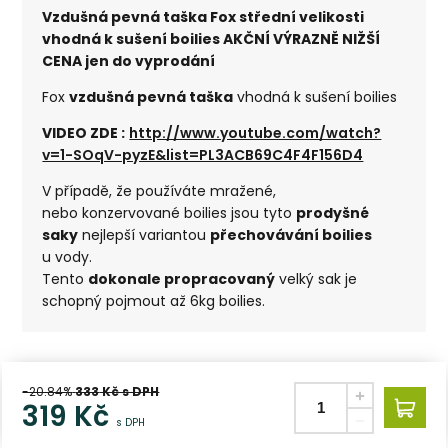
Vzdušná pevná taška Fox střední velikosti
vhodná k sušení boilies AKČNÍ VÝRAZNĚ NIŽŠÍ
CENA jen do vyprodání
Fox
vzdušná pevná taška
vhodná k sušení boilies
VIDEO ZDE :
http://www.youtube.com/watch?
v=1-SOqV-pyzE&list=PL3ACB69C4F4F156D4
V případě, že používáte mražené,
nebo konzervované boilies jsou tyto
prodyšné
saky
nejlepší variantou
přechovávání boilies
u vody.
Tento
dokonale propracovaný
velký sak je
schopný pojmout až 6kg boilies.
-20.84%
333
Kč s DPH
319
Kč
s DPH