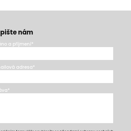
pište nám
no a příjmení
*
ailová adresa
*
áva
*