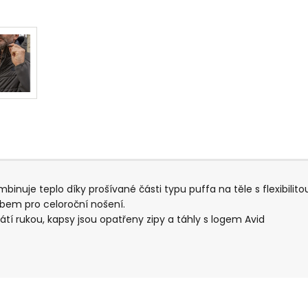
binuje teplo díky prošívané části typu puffa na těle s flexibili
bem pro celoroční nošení.
tí rukou, kapsy jsou opatřeny zipy a táhly s logem Avid