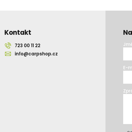
Kontakt
Na
Jmé
723 00 11 22
info@carpshop.cz
E-m
Zpr