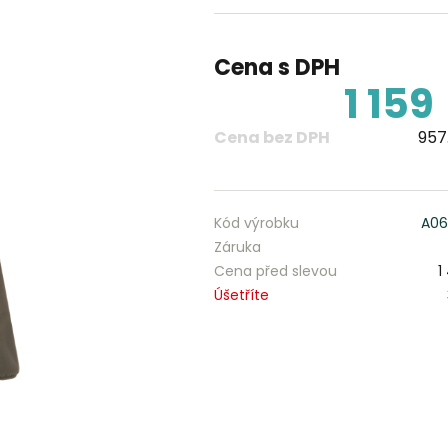
Cena s DPH
1 159
Cena bez DPH
957
Kód výrobku
A06
Záruka
Cena před slevou
1
Úšetříte