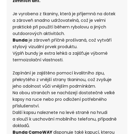
zimních dní.
Je vyrobena z tkaniny, která je příjemná na dotek
a zároveň snadno udržovatelná, což je velmi
praktické při použití během rybolovu a jiných
outdoorových aktivitách.
Bunda
je zároveň příčně prošívaná, což vytváří
stylový vizuální prvek produktu.
Výplň bundy je extra lehká a zajišťuje výborné
termoizolační vlastnosti.
Zapínání je zajištěno pomocí kvalitního zipu,
překrytého z vnější strany tkaninou, což zvyšuje
jeho odolnost vůči vnějším podmínkám.
Na obou stranách se nacházejí dostatečně velké
kapsy na ruce nebo pro odložení potřebného
příslušenství.
Další kapsu naleznete na levé straně na hrudi
a slouží k uschování mobilního telefonu, případně
dokladů.
Bunda CamoWAY
disponuje také kapucí, kterou