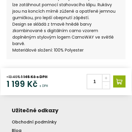
lze zatáhnout pomocí stahovacího klipu. Rukávy
jsou na koncích mírně zúžené a opatřené jemnou
gumičkou, pro lepší obepnutí zápěstí.
Design se skládá z tmavě hnědé barvy
zkombinované s digitálním camo vzorem
doplněným stylovým logem CamoWAY ve světlé
barvě.
Materiálové složení: 100% Polyester
-13.49%
1 145
Kč s DPH
1 199
Kč
s DPH
Užitečné odkazy
Obchodní podmínky
Blog