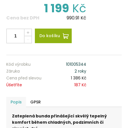
1 199
Kč
Cena bez DPH
990.91
Kč
Do košíku
Kód výrobku
101005344
Záruka
2 roky
Cena před slevou
1 386 Kč
Úšetříte
187 Kč
Popis
GPSR
Zateplená bunda přinášející skvělý tepelný
komfort během chladných, podzimních či