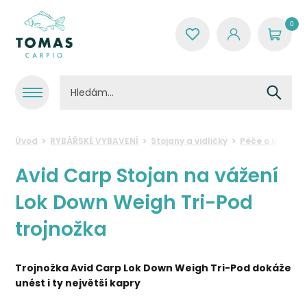
0
Úvod
RYBÁŘSKÉ VYBAVENÍ
Stojany a vidličky
Péče o úlovek
Avid Carp Stojan na vážení
Lok Down Weigh Tri-Pod
trojnožka
Trojnožka Avid Carp Lok Down Weigh
Tri-Pod dokáže
unést i ty největší kapry