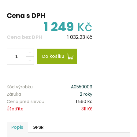
Cena s DPH
1 249
Kč
Cena bez DPH
1 032.23
Kč
Do košíku
Kód výrobku
A0550009
Záruka
2 roky
Cena před slevou
1 560 Kč
Úšetříte
311 Kč
Popis
GPSR