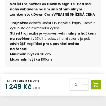
Vážící trojnožka Lok Down Weigh Tri-Pod má
nohy vybavené naším unikátním silným
zámkem Lok Down Cam VÝRAZNĚ SNÍŽENÁ CENA
Trojnožka
dokáže unést i ty největší kapry, i když je
vysunutá do maximální výšky
Střed trojnožky
je vybaven velmi
silným háčkem
na zavěšení
vážícího saku, z horní strany je pak
závit 3/8'
například
pro upevnění světla
na focení
Minimální výška
90 cm
Maximální výška
160cm
-19.94%
1 289
Kč s DPH
1 249
Kč
s DPH