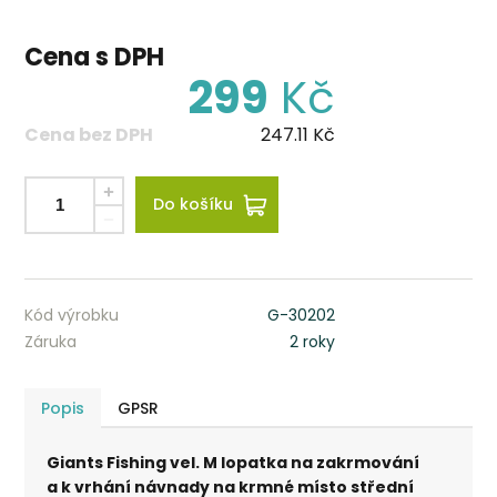
Cena s DPH
299
Kč
Cena bez DPH
247.11
Kč
Do košíku
Kód výrobku
G-30202
Záruka
2 roky
Popis
GPSR
Giants Fishing vel. M lopatka na zakrmování
a k vrhání návnady na krmné místo střední