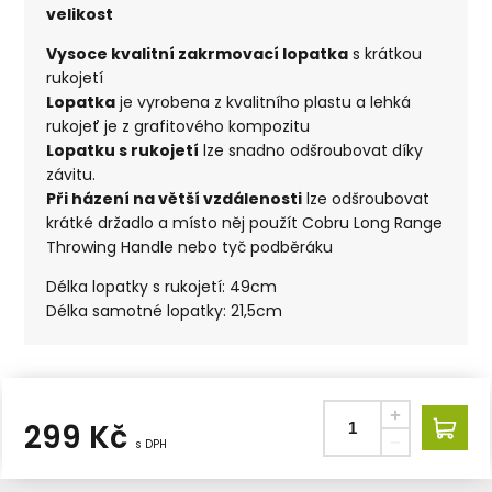
velikost
Vysoce kvalitní zakrmovací lopatka
s krátkou
rukojetí
Lopatka
je vyrobena z kvalitního plastu a lehká
rukojeť je z grafitového kompozitu
Lopatku s rukojetí
lze snadno odšroubovat díky
závitu.
Při házení na větší vzdálenosti
lze odšroubovat
krátké držadlo a místo něj použít Cobru Long Range
Throwing Handle nebo tyč podběráku
Délka lopatky s rukojetí: 49cm
Délka samotné lopatky: 21,5cm
299
Kč
s DPH