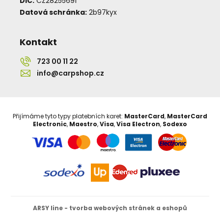
DIČ:
CZ28255691
Datová schránka:
2b97kyx
Kontakt
723 00 11 22
info@carpshop.cz
Přijímáme tyto typy platebních karet:
MasterCard
,
MasterCard
Electronic
,
Maestro
,
Visa
,
Visa Electron
,
Sodexo
ARSY line - tvorba webových stránek a eshopů