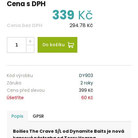
Cena s DPH
339
Kč
Cena bez DPH
294.78
Kč
Do košíku
Kód výrobku
DY903
Záruka
2 roky
Cena před slevou
399 Kč
Úšetříte
60 Kč
Popis
GPSR
Boilies The Crave S/L od Dynamite Baits je nová
kaprová nástraha od Terry Hearna