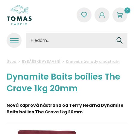
0
Úvod
RYBÁŘSKÉ VYBAVENÍ
Krmení, návnady a nástrahy
Boil
Dynamite Baits boilies The
Crave 1kg 20mm
Nová kaprová nástraha od Terry Hearna Dynamite
Baits boilies The Crave 1kg 20mm