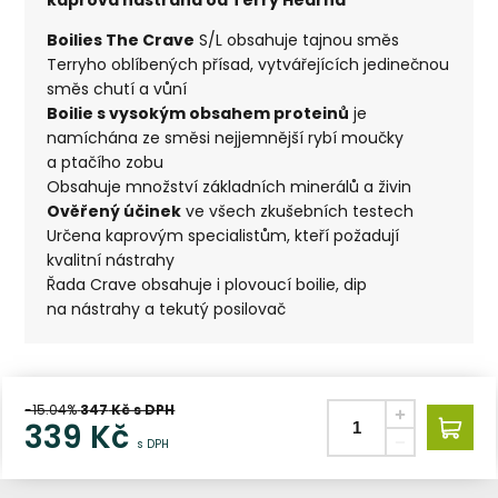
Boilies The Crave
S/L obsahuje tajnou směs
Terryho oblíbených přísad, vytvářejících jedinečnou
směs chutí a vůní
Boilie s vysokým obsahem proteinů
je
namíchána ze směsi nejjemnější rybí moučky
a ptačího zobu
Obsahuje množství základních minerálů a živin
Ověřený účinek
ve všech zkušebních testech
Určena kaprovým specialistům, kteří požadují
kvalitní nástrahy
Řada Crave obsahuje i plovoucí boilie, dip
na nástrahy a tekutý posilovač
-15.04%
347
Kč s DPH
339
Kč
s DPH