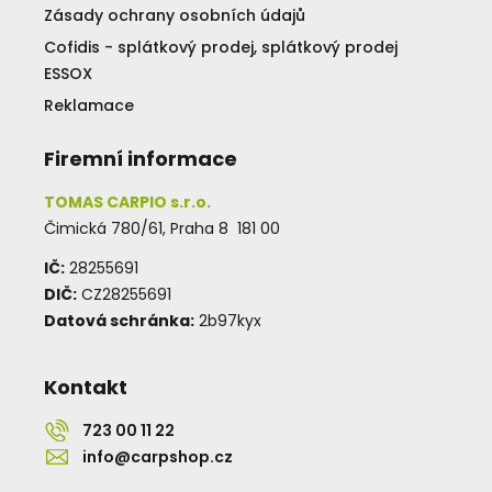
Zásady ochrany osobních údajů
Cofidis - splátkový prodej, splátkový prodej
ESSOX
Reklamace
Firemní informace
TOMAS CARPIO s.r.o.
Čimická 780/61, Praha 8 181 00
IČ:
28255691
DIČ:
CZ28255691
Datová schránka:
2b97kyx
Kontakt
723 00 11 22
info@carpshop.cz