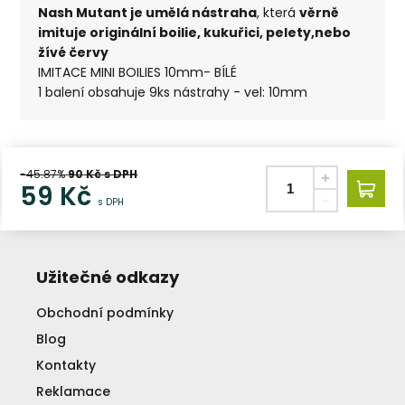
Nash Mutant je umělá nástraha
, která
věrně
imituje originální boilie, kukuřici, pelety,nebo
žívé červy
IMITACE MINI BOILIES 10mm- BÍLÉ
1 balení obsahuje 9ks nástrahy - vel: 10mm
-45.87%
90
Kč s DPH
59
Kč
s DPH
Užitečné odkazy
Obchodní podmínky
Blog
Kontakty
Reklamace