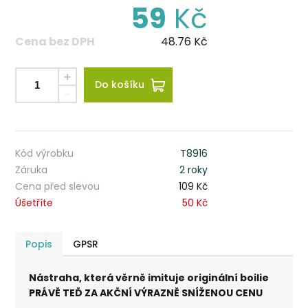
59
Kč
Cena bez DPH
48.76
Kč
Do košíku
Kód výrobku
T8916
Záruka
2 roky
Cena před slevou
109 Kč
Úšetříte
50 Kč
Popis
GPSR
Nástraha, která věrně imituje originální boilie
PRÁVĚ TEĎ ZA AKČNÍ VÝRAZNĚ SNÍŽENOU CENU