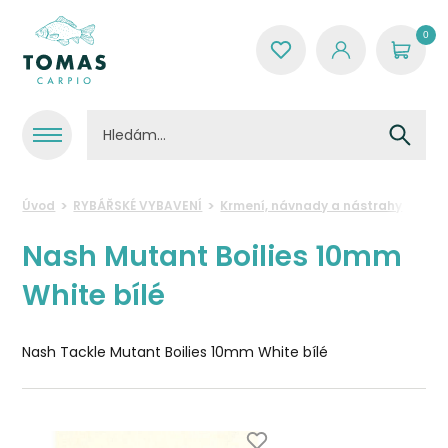
0
Úvod
RYBÁŘSKÉ VYBAVENÍ
Krmení, návnady a nástrahy
Umě
Nash Mutant Boilies 10mm
White bílé
Nash Tackle Mutant Boilies 10mm White bílé