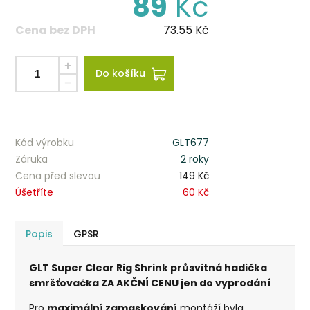
89
Kč
Cena bez DPH
73.55
Kč
Do košíku
Kód výrobku
GLT677
Záruka
2 roky
Cena před slevou
149 Kč
Úšetříte
60 Kč
Popis
GPSR
GLT Super Clear Rig Shrink průsvitná hadička
smršťovačka ZA AKČNÍ CENU jen do vyprodání
Pro
maximální zamaskování
montáží byla