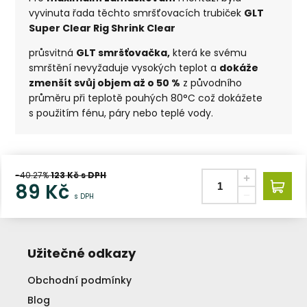
vyvinuta řada těchto smršťovacích trubiček
GLT
Super Clear Rig Shrink Clear
průsvitná
GLT smršťovačka,
která ke svému
smrštění nevyžaduje vysokých teplot a
dokáže
zmenšít svůj objem až o 50 %
z původního
průměru při teplotě pouhých 80°C což dokážete
s použitím fénu, páry nebo teplé vody.
-40.27%
123
Kč s DPH
89
Kč
s DPH
Užitečné odkazy
Obchodní podmínky
Blog