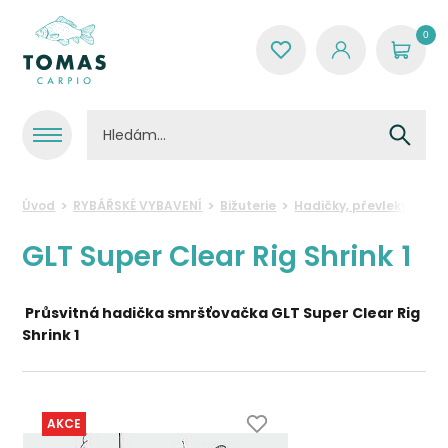
0
Úvod
RYBÁŘSKÉ VYBAVENÍ
Bižuterie
Hadičky, převleky a ro
GLT Super Clear Rig Shrink 1
Průsvitná hadička smršťovačka GLT Super Clear Rig
Shrink 1
AKCE