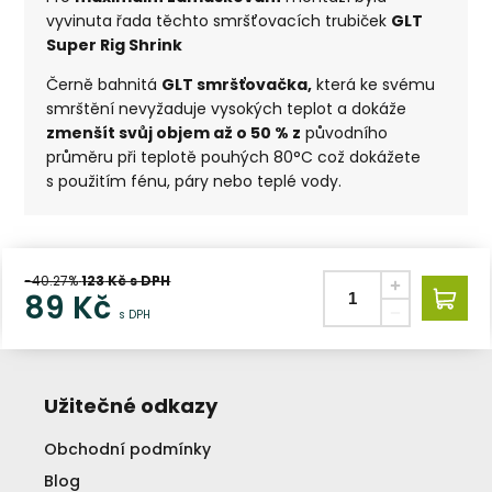
vyvinuta řada těchto smršťovacích trubiček
GLT
Super Rig Shrink
Černě bahnitá
GLT smršťovačka,
která ke svému
smrštění nevyžaduje vysokých teplot a dokáže
zmenšít svůj objem až o 50 % z
původního
průměru při teplotě pouhých 80°C což dokážete
s použitím fénu, páry nebo teplé vody.
-40.27%
123
Kč s DPH
89
Kč
s DPH
Užitečné odkazy
Obchodní podmínky
Blog