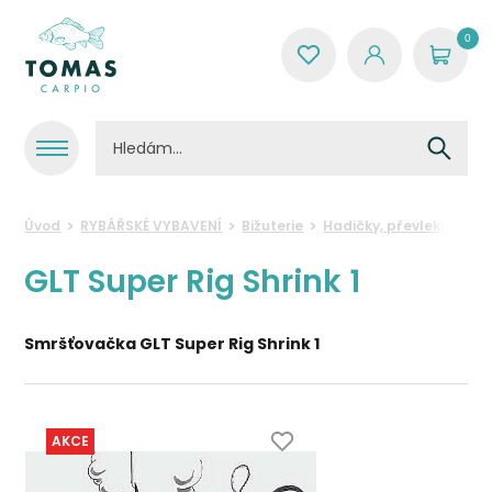
0
Úvod
RYBÁŘSKÉ VYBAVENÍ
Bižuterie
Hadičky, převleky a ro
GLT Super Rig Shrink 1
Smršťovačka GLT Super Rig Shrink 1
AKCE