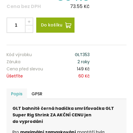
Cena bez DPH
73.55
Kč
Do košíku
Kód výrobku
GLT353
Záruka
2 roky
Cena před slevou
149 Kč
Úšetříte
60 Kč
Popis
GPSR
GLT bahnitě černá hadička smršťovačka GLT
Super Rig Shrink ZA AKČNÍ CENU jen
do vyprodání
Pro
maximální zamaskování
montáží byla