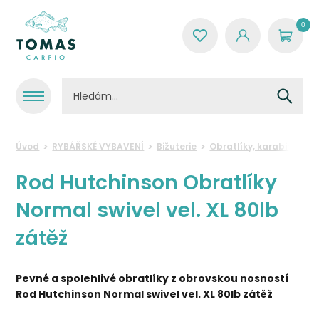
0
Úvod
RYBÁŘSKÉ VYBAVENÍ
Bižuterie
Obratlíky, karabinky, k
Rod Hutchinson Obratlíky
Normal swivel vel. XL 80lb
zátěž
Pevné a spolehlivé obratlíky z obrovskou nosností
Rod Hutchinson Normal swivel vel. XL 80lb zátěž