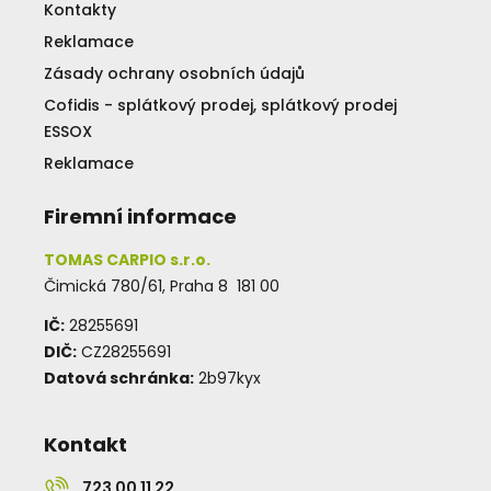
Kontakty
Reklamace
Zásady ochrany osobních údajů
Cofidis - splátkový prodej, splátkový prodej
ESSOX
Reklamace
Firemní informace
TOMAS CARPIO s.r.o.
Čimická 780/61, Praha 8 181 00
IČ:
28255691
DIČ:
CZ28255691
Datová schránka:
2b97kyx
Kontakt
723 00 11 22