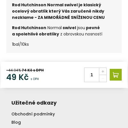
Rod Hutchinson Normal swivel je klasický
ocelový obratlík který Vás zaručeně nikdy
nezklame - ZA MIMOŘÁDNĚ SNÍŽENOU CENU
Rod Hutchinson
Normal
swivel
jsou
pevné
a spolehlivé obratlíky
z obrovskou nosností
1bal/10ks
-44.94%
74
Kč s DPH
49
Kč
s DPH
Užitečné odkazy
Obchodní podmínky
Blog