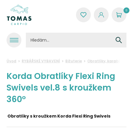
0
Úvod
RYBÁŘSKÉ VYBAVENÍ
Bižuterie
Obratlíky, karabinky, k
Korda Obratlíky Flexi Ring
Swivels vel.8 s kroužkem
360°
Obratlíky s kroužkem
Korda Flexi Ring Swivels