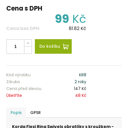
Cena s DPH
99
Kč
Cena bez DPH
81.82
Kč
Do košíku
Kód výrobku
KR8
Záruka
2 roky
Cena před slevou
147 Kč
Úšetříte
48 Kč
Popis
GPSR
Korda Flexi Ring Swivels obratlíky s kroužkem -