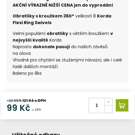
AKČNÍ VÝRAZNĚ NIŽŠÍ CENA jen do vyprodání
Obratlíky s kroužkem 360°
velikosti 8
Korda
Flexi Ring Swivels
Velmi populární
obratlíky
s větším kroužkem
v
nejvyšší kvalitě
Korda
Naprosto
dokonale pasují
do našich závěsů
na olova
Vhodné pro chytání se ztuženými návazci, ale i celé
řadě dalších montáží.
Baleno po 8ks
-32.65%
121
Kč s DPH
99
Kč
s DPH
Užitečné odkazy