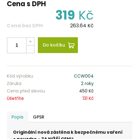
Cena s DPH
319
Kč
Cena bez DPH
263.64
Kč
Do košíku
Kód výrobku
CCW004
Záruka
2 roky
Cena před slevou
450 Kč
Úšetříte
131 Kč
Popis
GPSR
Originální nová zástěna k bezpečnému vaření
+ pouzdro - ZA NIŽŠÍ CENU