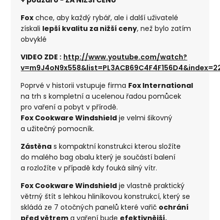
Fox
chce, aby každý rybář, ale i další uživatelé
získali
lepší kvalitu za nižší ceny
, než bylo zatím
obvyklé
VIDEO ZDE :
http://www.youtube.com/watch?
v=m9J4oN9x558&list=PL3ACB69C4F4F156D4&index=2
Poprvé v historii vstupuje firma
Fox International
na trh s kompletní a ucelenou řadou pomůcek
pro vaření a pobyt v přírodě.
Fox Cookware Windshield
je velmi šikovný
a užitečný pomocník.
Zástěna
s kompaktní konstrukci kterou složíte
do malého bag obalu který je součástí balení
a rozložíte v případě kdy fouká silný vítr.
Fox Cookware Windshield
je vlastně praktický
větrný štít s lehkou hliníkovou konstrukcí, který se
skládá ze 7 otočných panelů které vařič
ochrání
před větrem
a vaření bude
efektivnější,