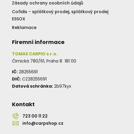
Zásady ochrany osobních údajů
Cofidis - splátkový prodej, splátkový prodej
ESSOX
Reklamace
Firemní informace
TOMAS CARPIO s.r.o.
Čimická 780/61, Praha 8 181 00
IČ:
28255691
DIČ:
CZ28255691
Datová schránka:
2b97kyx
Kontakt
723 00 11 22
info@carpshop.cz