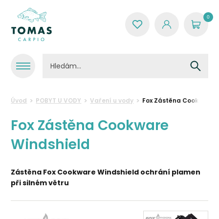
0
Úvod
POBYT U VODY
Vaření u vody
Fox Zástěna Cookware 
Fox Zástěna Cookware
Windshield
Zástěna Fox Cookware Windshield ochrání plamen
při silném větru