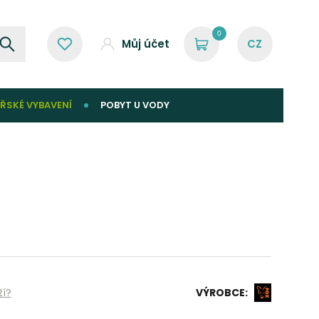
0
Můj účet
ŘSKÉ VYBAVENÍ
POBYT U VODY
ží?
VÝROBCE: