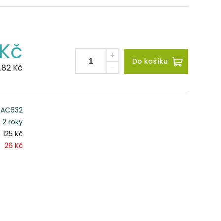
Kč
Do košíku
.82
Kč
AC632
2 roky
125 Kč
26 Kč