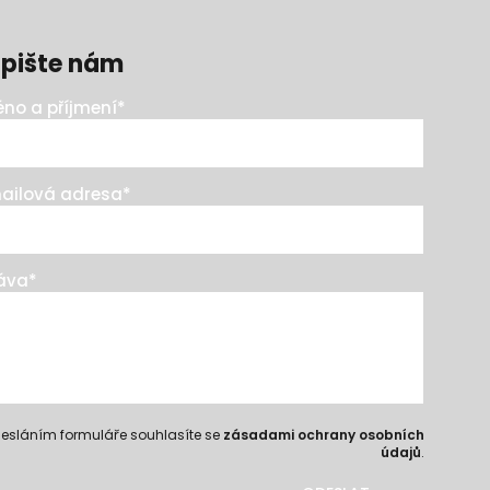
pište nám
no a příjmení
*
ailová adresa
*
áva
*
esláním formuláře souhlasíte se
zásadami ochrany osobních
údajů
.