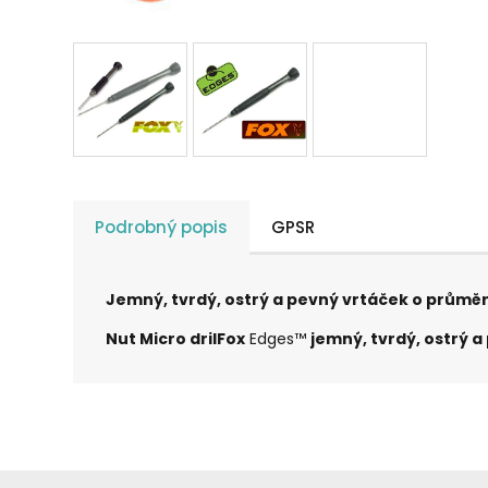
Podrobný popis
GPSR
Jemný, tvrdý, ostrý a pevný vrtáček o průměr
Nut Micro dril
Fox
Edges™
jemný, tvrdý, ostrý 