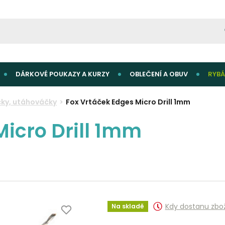
DÁRKOVÉ POUKAZY A KURZY
OBLEČENÍ A OBUV
RYBÁ
áčky, utáhováčky
Fox Vrtáček Edges Micro Drill 1mm
Micro Drill 1mm
Kdy dostanu zbo
Na skladě