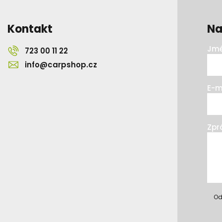
Kontakt
Na
Jmé
723 00 11 22
info@carpshop.cz
E-m
Zpr
Od