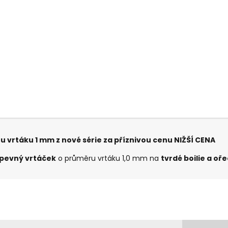
u vrtáku 1 mm z nové série za příznivou cenu NIŽŠÍ CENA
a pevný vrtáček
o průměru vrtáku 1,0 mm na
tvrdé boilie a oř