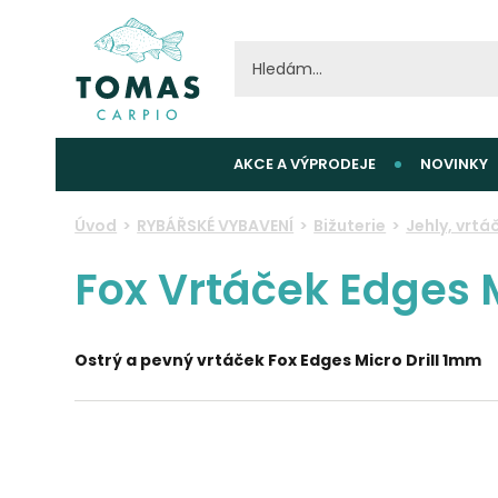
AKCE A VÝPRODEJE
NOVINKY
Úvod
RYBÁŘSKÉ VYBAVENÍ
Bižuterie
Jehly, vrt
Fox Vrtáček Edges 
Ostrý a pevný vrtáček Fox Edges Micro Drill 1mm