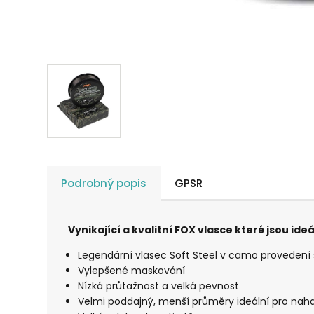
Podrobný popis
GPSR
Vynikající a kvalitní FOX vlasce které jsou id
Legendární vlasec Soft Steel v camo provedení
Vylepšené maskování
Nízká průtažnost a velká pevnost
Velmi poddajný, menší průměry ideální pro nah