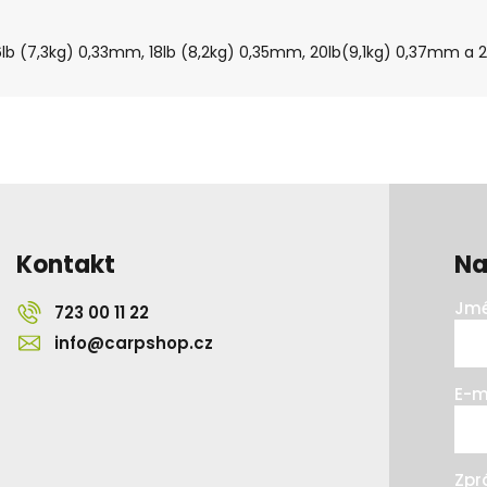
6lb (7,3kg) 0,33mm, 18lb (8,2kg) 0,35mm, 20lb(9,1kg) 0,37mm a
Kontakt
Na
Jmé
723 00 11 22
info@carpshop.cz
E-m
Zpr