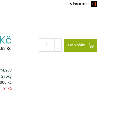
VÝROBCE:
Kč
Do košíku
.93
Kč
CML203
2 roky
600 Kč
81 Kč