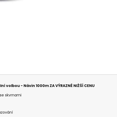
eální volbou - Návin 1000m ZA VÝRAZNĚ NIŽŠÍ CENU
 se skvrnami
azování