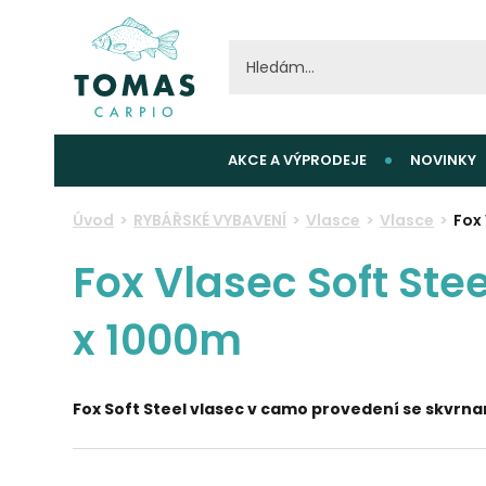
AKCE A VÝPRODEJE
NOVINKY
Úvod
RYBÁŘSKÉ VYBAVENÍ
Vlasce
Vlasce
Fox
Fox Vlasec Soft St
x 1000m
Fox Soft Steel vlasec v camo provedení se skvrn