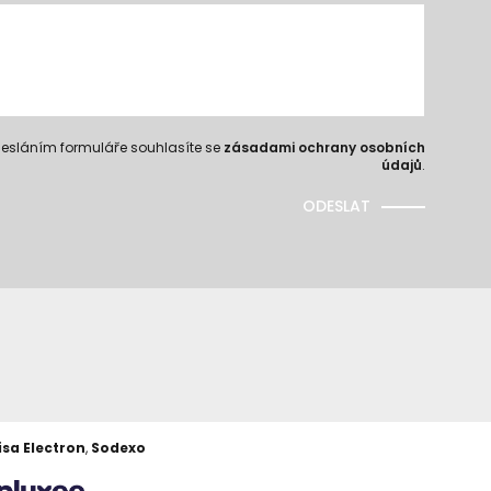
esláním formuláře souhlasíte se
zásadami ochrany osobních
údajů
.
ODESLAT
isa Electron
,
Sodexo