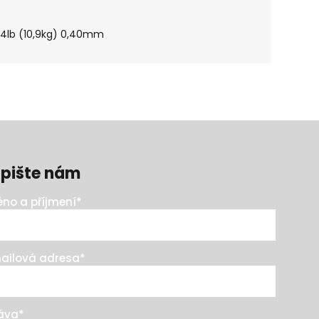
 24lb (10,9kg) 0,40mm
pište nám
no a příjmení
*
ailová adresa
*
áva
*