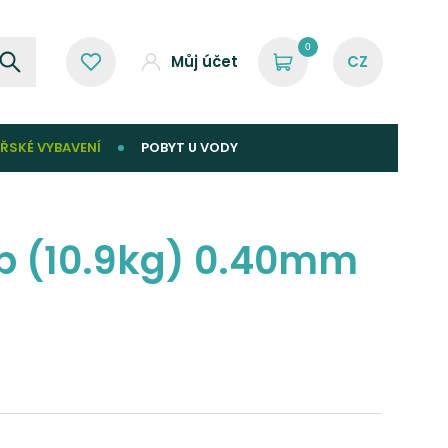
0
Můj účet
ŘSKÉ VYBAVENÍ
POBYT U VODY
lb (10.9kg) 0.40mm