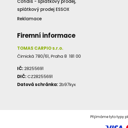
Cofidis - splátkový prodej,
splátkový prodej ESSOX
Reklamace
Firemní informace
TOMAS CARPIO s.r.o.
Čimická 780/61, Praha 8 181 00
IČ:
28255691
DIČ:
CZ28255691
Datová schránka:
2b97kyx
Přijímáme tyto typy p