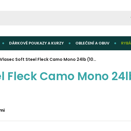
DÁRKOVÉ POUKAZY A KURZY
OBLEČENÍ A OBUV
RYBÁ
 Vlasec Soft Steel Fleck Camo Mono 24lb (10…
eel Fleck Camo Mono 24
ami