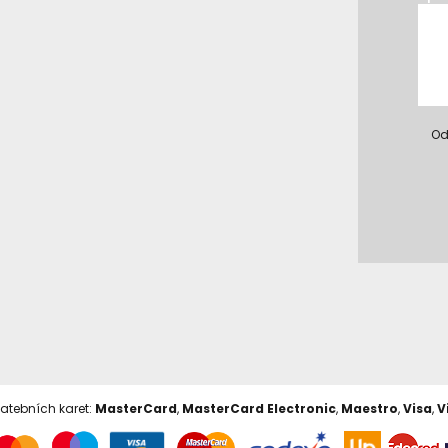
Od
latebních karet:
MasterCard
,
MasterCard Electronic
,
Maestro
,
Visa
,
V