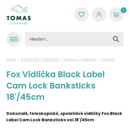
0
Úvod
RYBÁŘSKÉ VYBAVENÍ
Stojany a vidličky
Vidličky
Fox 
Fox Vidlička Black Label
Cam Lock Banksticks
18'/45cm
Dokonalé, teleskopické, spolehlivé vidličky Fox Black
Label Cam Lock Banksticks vel.18'/45cm