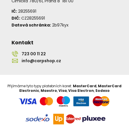
Čimická 780/61, Praha 8 181 00
IČ:
28255691
DIČ:
CZ28255691
Datová schránka:
2b97kyx
Kontakt
723 00 11 22
info@carpshop.cz
Přijímáme tyto typy platebních karet:
MasterCard
,
MasterCard
Electronic
,
Maestro
,
Visa
,
Visa Electron
,
Sodexo