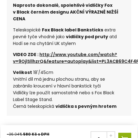
Naprosto dokonalé, spolehlivé vidličky Fox
v Black černém designu AKČNÍ VÝRAZNĚ NIŽŠÍ
CENA
Teleskopické
Fox Black label Banksticks
extra
pevné tyče vhodné jako
vidličky pod pruty
atd
Hodí se na chytání UK stylem
VIDEO ZDE :
http://www.youtube.com/watch?
v=9OjlSllhzrQ&feature=autoplay&list=PL3ACB69C4F4
Velikost
18'/45cm
Vnitřní díl má jednu plochou stranu, aby se
zabránilo kroucení v hlavní bankstick tyči
Vidličky lze použít samostatně nebo s Fox Black
Label Stage Stand.
Černá teleskopická
vidlička s pevným hrotem
-36.04%
580
Kč s DPH