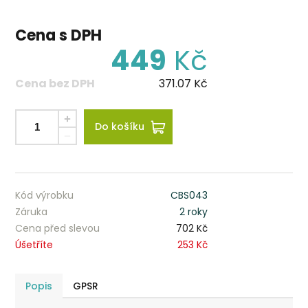
Cena s DPH
449
Kč
Cena bez DPH
371.07
Kč
Do košíku
Kód výrobku
CBS043
Záruka
2 roky
Cena před slevou
702 Kč
Úšetříte
253 Kč
Popis
GPSR