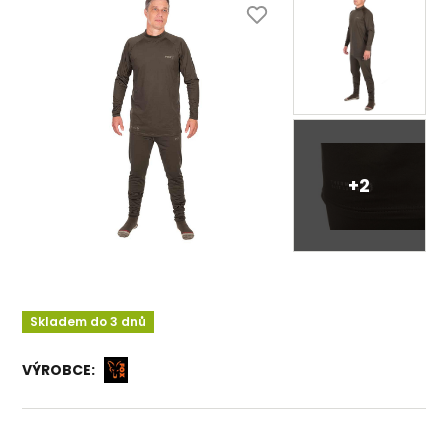
+2
Skladem do 3 dnů
VÝROBCE: