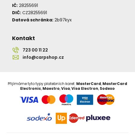
IČ:
28255691
DIČ:
CZ28255691
Datová schránka:
2b97kyx
Kontakt
723 00 11 22
info@carpshop.cz
Přijímáme tyto typy platebních karet:
MasterCard
,
MasterCard
Electronic
,
Maestro
,
Visa
,
Visa Electron
,
Sodexo