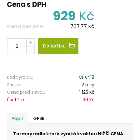
Cena s DPH
929
Kč
Cena bez DPH
767.77
Kč
Do košíku
Kód výrobku
CFX418
Záruka
2 roky
Cena před slevou
1 125 Kč
Úšetříte
196 Kč
Popis
GPSR
Termoprádlo které vyniká kvalitou NIŽŠÍ CENA