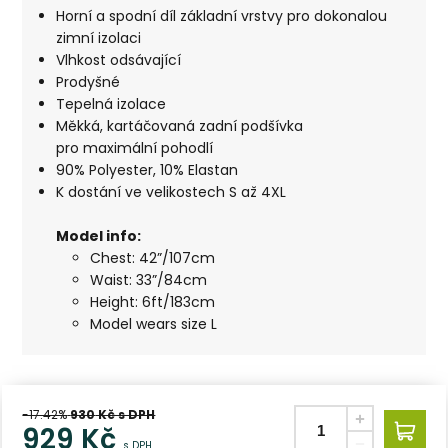
Horní a spodní díl základní vrstvy pro dokonalou
zimní izolaci
Vlhkost odsávající
Prodyšné
Tepelná izolace
Měkká, kartáčovaná zadní podšívka
pro maximální pohodlí
90% Polyester, 10% Elastan
K dostání ve velikostech S až 4XL
Model in
fo:
Chest: 42”/107cm
Waist: 33”/84cm
Height: 6ft/183cm
Model wears size L
-17.42%
930
Kč s DPH
929
Kč
s DPH