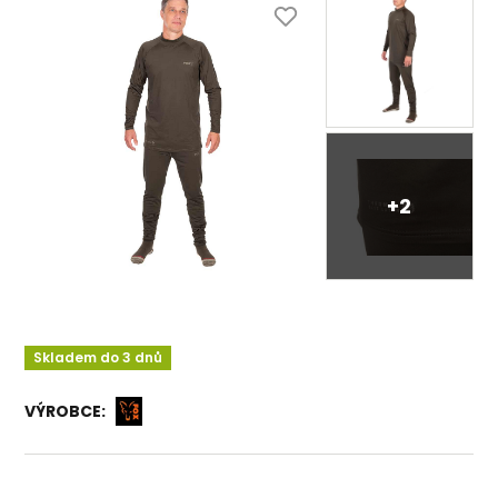
+2
Skladem do 3 dnů
VÝROBCE: