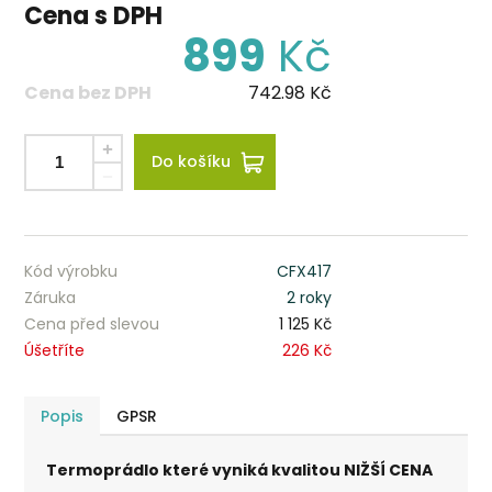
Cena s DPH
899
Kč
Cena bez DPH
742.98
Kč
Do košíku
Kód výrobku
CFX417
Záruka
2 roky
Cena před slevou
1 125 Kč
Úšetříte
226 Kč
Popis
GPSR
Termoprádlo které vyniká kvalitou NIŽŠÍ CENA