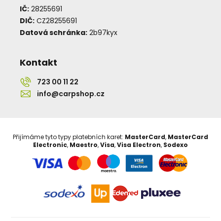
IČ:
28255691
DIČ:
CZ28255691
Datová schránka:
2b97kyx
Kontakt
723 00 11 22
info@carpshop.cz
Přijímáme tyto typy platebních karet:
MasterCard
,
MasterCard
Electronic
,
Maestro
,
Visa
,
Visa Electron
,
Sodexo