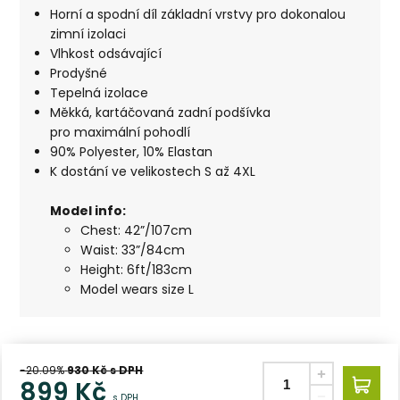
Horní a spodní díl základní vrstvy pro dokonalou
zimní izolaci
Vlhkost odsávající
Prodyšné
Tepelná izolace
Měkká, kartáčovaná zadní podšívka
pro maximální pohodlí
90% Polyester, 10% Elastan
K dostání ve velikostech S až 4XL
Model in
fo:
Chest: 42”/107cm
Waist: 33”/84cm
Height: 6ft/183cm
Model wears size L
-20.09%
930
Kč s DPH
899
Kč
s DPH