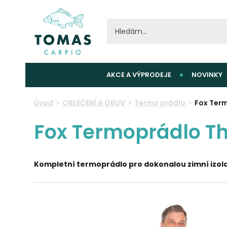
AKCE A VÝPRODEJE
NOVINKY
Úvod
OBLEČENÍ A OBUV
Termo prádlo
Fox Term
Fox Termoprádlo Th
Kompletní termoprádlo pro dokonalou zimní izola