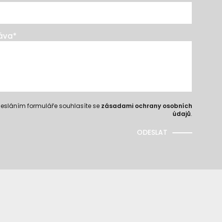
áva
*
esláním formuláře souhlasíte se
zásadami ochrany osobních
údajů
.
ODESLAT