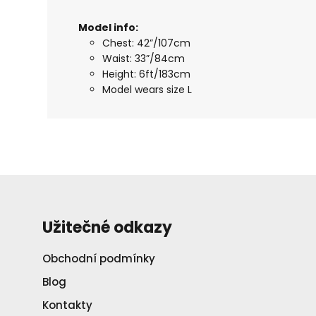
Model in
fo:
Chest: 42”/107cm
Waist: 33”/84cm
Height: 6ft/183cm
Model wears size L
Užitečné odkazy
Obchodní podmínky
Blog
Kontakty