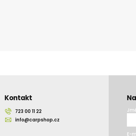
Kontakt
Na
Jmé
723 00 11 22
info@carpshop.cz
E-m