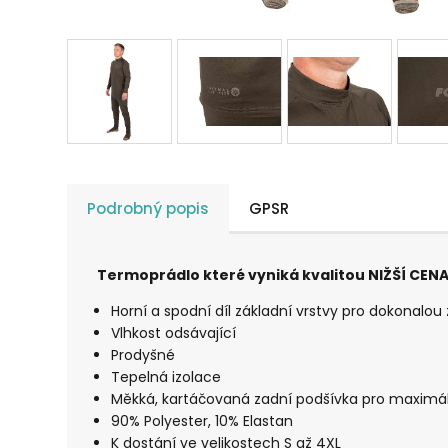
Podrobný popis
GPSR
Termoprádlo které vyniká kvalitou NIŽŠÍ CEN
Horní a spodní díl základní vrstvy pro dokonalou 
Vlhkost odsávající
Prodyšné
Tepelná izolace
Měkká, kartáčovaná zadní podšívka pro maximál
90% Polyester, 10% Elastan
K dostání ve velikostech S až 4XL