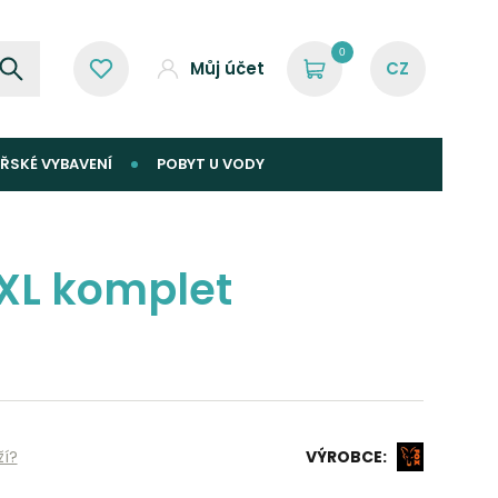
0
Můj účet
ŘSKÉ VYBAVENÍ
POBYT U VODY
2XL komplet
ží?
VÝROBCE: