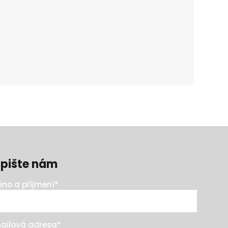
pište nám
no a příjmení
*
ailová adresa
*