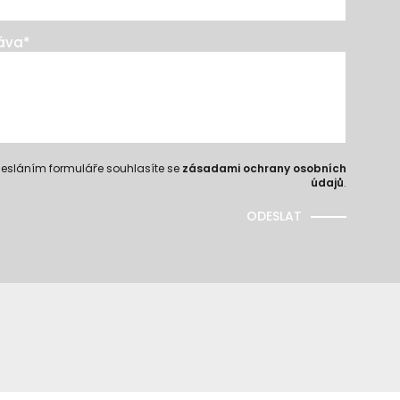
áva
*
esláním formuláře souhlasíte se
zásadami ochrany osobních
údajů
.
ODESLAT