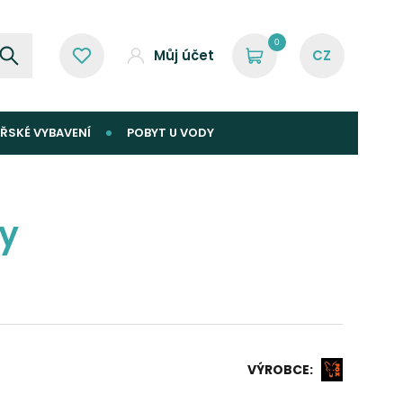
0
Můj účet
ŘSKÉ VYBAVENÍ
POBYT U VODY
ty
VÝROBCE: