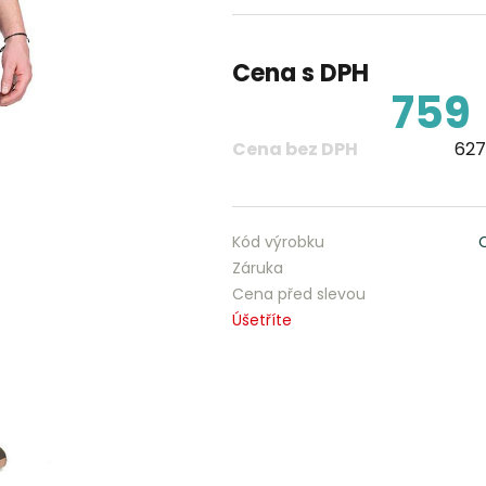
Cena s DPH
759
Cena bez DPH
627
Kód výrobku
Záruka
Cena před slevou
Úšetříte