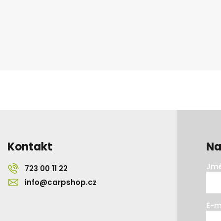
Kontakt
Na
Jmé
723 00 11 22
info@carpshop.cz
E-m