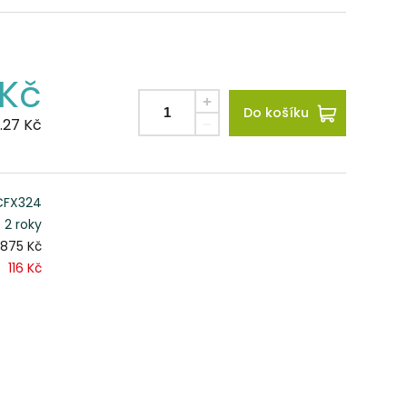
Kč
Do košíku
.27
Kč
CFX324
2 roky
875 Kč
116 Kč