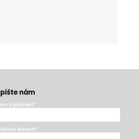
pište nám
no a příjmení
*
ailová adresa
*