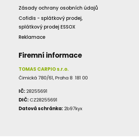
Zásady ochrany osobních údajů
Cofidis - splátkový prodej,
splátkový prodej ESSOX
Reklamace
Firemní informace
TOMAS CARPIO s.r.o.
Čimická 780/61, Praha 8 181 00
IČ:
28255691
DIČ:
CZ28255691
Datová schránka:
2b97kyx