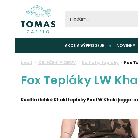
AKCE A VÝPRODEJE
NOVINKY
Úvod
OBLEČENÍ A OBUV
Kalhoty, tepláky
Fox Te
Fox Tepláky LW Khak
Kvalitní
lehké
Khaki tepláky Fox LW Khaki joggers 