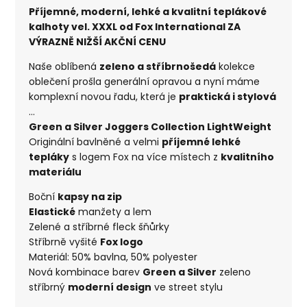
Příjemné, moderní, lehké a kvalitní teplákové
kalhoty vel. XXXL od Fox International ZA
VÝRAZNĚ NIŽŠÍ AKČNÍ CENU
Naše oblíbená
zeleno a stříbrnošedá
kolekce
oblečení prošla generální opravou a nyní máme
komplexní novou řadu, která je
praktická i stylová
...
Green a Silver Joggers Collection LightWeight
Originální bavlněné a velmi
příjemné lehké
tepláky
s logem Fox na více místech z
kvalitního
materiálu
Boční
kapsy na zip
Elastické
manžety a lem
Zelené a stříbrné fleck šňůrky
Stříbrně vyšité
Fox logo
Materiál: 50% bavlna, 50% polyester
Nová kombinace barev
Green a Silver
zeleno
stříbrný
moderní design
ve street stylu