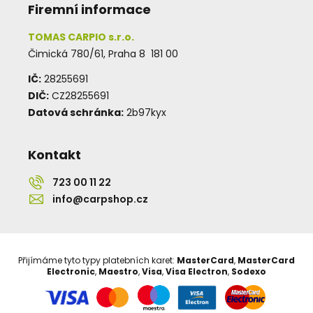
Firemní informace
TOMAS CARPIO s.r.o.
Čimická 780/61, Praha 8 181 00
IČ:
28255691
DIČ:
CZ28255691
Datová schránka:
2b97kyx
Kontakt
723 00 11 22
info@carpshop.cz
Přijímáme tyto typy platebních karet:
MasterCard
,
MasterCard
Electronic
,
Maestro
,
Visa
,
Visa Electron
,
Sodexo