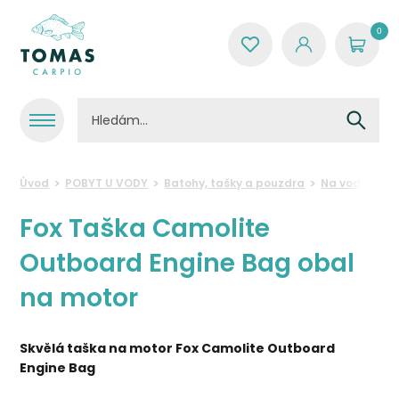
0
Úvod
POBYT U VODY
Batohy, tašky a pouzdra
Na vodě
Ta
Fox Taška Camolite
Outboard Engine Bag obal
na motor
Skvělá taška na motor Fox Camolite Outboard
Engine Bag