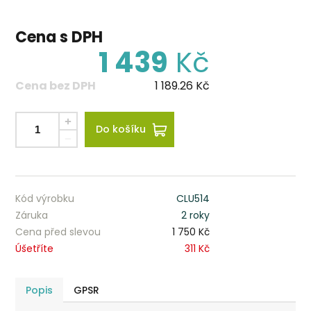
Cena s DPH
1 439
Kč
Cena bez DPH
1 189.26
Kč
Do košíku
Kód výrobku
CLU514
Záruka
2 roky
Cena před slevou
1 750 Kč
Úšetříte
311 Kč
Popis
GPSR