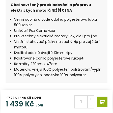
Obal navržený pro skladování a přepravu
elektrických motorů NIŽŠÍ CENA
Velmi odolná a vodě odolná polyesterová látka
500Denier
Unikátní Fox Camo vzor
Pro všechny elektrické motory Fox, ale i pro jiné
Vnitřní stahovací pásky na suchý zip pro zajištění
motoru
Kvalitní odolné dvojité 10mm zipy
Polstrované camo polyesterové rukojeti
Rozměry: 120cm x 47cm
Materiály: vnější 100% polyester, polstrování/výplň
100% polyetylen, podšívka 100% polyester
-17.77%
1 446
Kč s DPH
1 439
Kč
s DPH