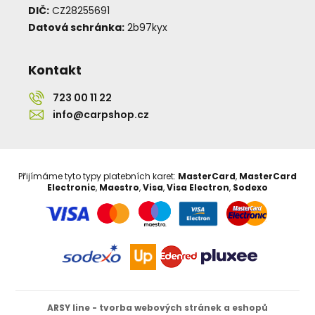
DIČ:
CZ28255691
Datová schránka:
2b97kyx
Kontakt
723 00 11 22
info@carpshop.cz
Přijímáme tyto typy platebních karet:
MasterCard
,
MasterCard
Electronic
,
Maestro
,
Visa
,
Visa Electron
,
Sodexo
ARSY line - tvorba webových stránek a eshopů