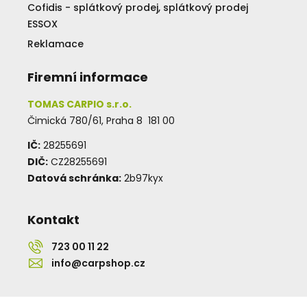
Cofidis - splátkový prodej, splátkový prodej
ESSOX
Reklamace
Firemní informace
TOMAS CARPIO s.r.o.
Čimická 780/61, Praha 8 181 00
IČ:
28255691
DIČ:
CZ28255691
Datová schránka:
2b97kyx
Kontakt
723 00 11 22
info@carpshop.cz