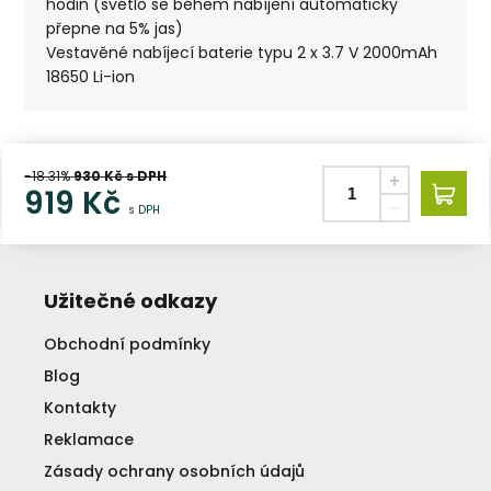
hodin (světlo se během nabíjení automaticky
přepne na 5% jas)
Vestavěné nabíjecí baterie typu 2 x 3.7 V 2000mAh
18650 Li-ion
-18.31%
930
Kč s DPH
919
Kč
s DPH
Užitečné odkazy
Obchodní podmínky
Blog
Kontakty
Reklamace
Zásady ochrany osobních údajů