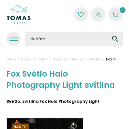
0
Úvod
POBYT U VODY
Světla a čelovky
Světla
Fox Světlo H
Fox Světlo Halo
Photography Light svítilna
Světlo, svítilna Fox Halo Photography Light
NÁŠ TIP