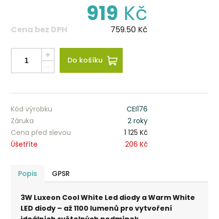
919
Kč
Cena bez DPH
759.50
Kč
Do košíku
Kód výrobku
CEI176
Záruka
2 roky
Cena před slevou
1 125 Kč
Úšetříte
206 Kč
Popis
GPSR
3W Luxeon Cool White Led diody a Warm White
LED diody – až 1100 lumenů pro vytvoření
ideálních světelných podmínek