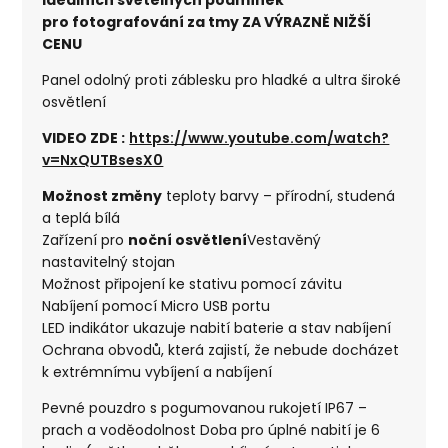
pro fotografování za tmy ZA VÝRAZNĚ NIŽŠÍ
CENU
Panel odolný proti záblesku pro hladké a ultra široké
osvětlení
VIDEO ZDE :
https://www.youtube.com/watch?
v=NxQUTBsesX0
Možnost změny
teploty barvy – přírodní, studená
a teplá bílá
Zařízení pro
noční osvětlení
Vestavěný
nastavitelný stojan
Možnost připojení ke stativu pomocí závitu
Nabíjení pomocí Micro USB portu
LED indikátor ukazuje nabití baterie a stav nabíjení
Ochrana obvodů, která zajistí, že nebude docházet
k extrémnímu vybíjení a nabíjení
Pevné pouzdro s pogumovanou rukojetí IP67 –
prach a voděodolnost Doba pro úplné nabití je 6