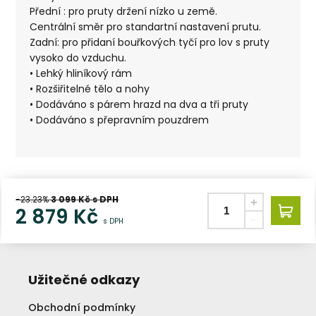
Přední : pro pruty držení nízko u země.
Centrální směr pro standartní nastavení prutu.
Zadní: pro přidaní bouřkových tyčí pro lov s pruty
vysoko do vzduchu.
• Lehký hliníkový rám
• Rozšiřitelné tělo a nohy
• Dodáváno s párem hrazd na dva a tři pruty
• Dodáváno s přepravním pouzdrem
-23.23%
3 099
Kč s DPH
2 879
Kč
s DPH
Užitečné odkazy
Obchodní podmínky