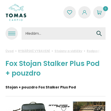
0
Úvod
RYBÁŘSKÉ VYBAVENÍ
Stojany a vidličky
Rodpody
Fox
Fox Stojan Stalker Plus Pod
+ pouzdro
Stojan + pouzdro Fox Stalker Plus Pod