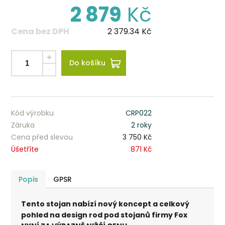
2 879
Kč
Cena bez DPH
2 379.34
Kč
Do košíku
Kód výrobku
CRP022
Záruka
2 roky
Cena před slevou
3 750 Kč
Úšetříte
871 Kč
Popis
GPSR
Tento stojan nabízí nový koncept a celkový
pohled na design rod pod stojanů firmy Fox