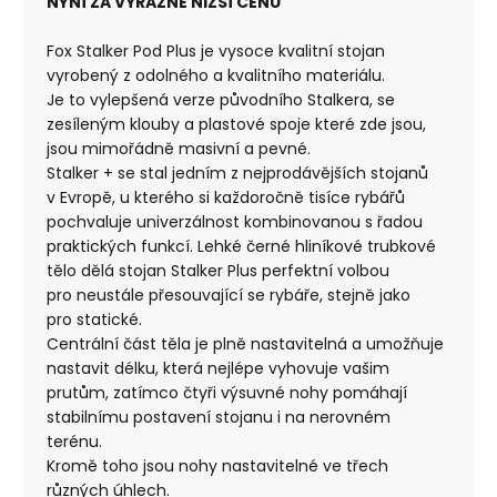
NYNÍ ZA VÝRAZNĚ NIŽŠÍ CENU
Fox Stalker Pod Plus je vysoce kvalitní stojan
vyrobený z odolného a kvalitního materiálu.
Je to vylepšená verze původního Stalkera, se
zesíleným klouby a plastové spoje které zde jsou,
jsou mimořádně masivní a pevné.
Stalker + se stal jedním z nejprodávějších stojanů
v Evropě, u kterého si každoročně tisíce rybářů
pochvaluje univerzálnost kombinovanou s řadou
praktických funkcí. Lehké černé hliníkové trubkové
tělo dělá stojan Stalker Plus perfektní volbou
pro neustále přesouvající se rybáře, stejně jako
pro statické.
Centrální část těla je plně nastavitelná a umožňuje
nastavit délku, která nejlépe vyhovuje vašim
prutům, zatímco čtyři výsuvné nohy pomáhají
stabilnímu postavení stojanu i na nerovném
terénu.
Kromě toho jsou nohy nastavitelné ve třech
různých úhlech.