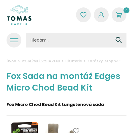
0
Úvod
RYBÁŘSKÉ VYBAVENÍ
Bižuterie
Zarážky, stoppery a kor
Fox Sada na montáž Edges
Micro Chod Bead Kit
Fox Micro Chod Bead Kit tungstenová sada