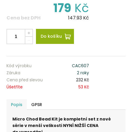
179
Kč
Cena bez DPH
147.93
Kč
Do košíku
Kód výrobku
CAC607
Záruka
2 roky
Cena před slevou
232 Kč
Úšetříte
53 Kč
Popis
GPSR
Micro Chod Bead Kit je kompletní set z nové
série v menší velikosti NYNÍ NIŽŠÍ CENA
do vyprodání