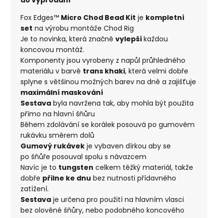
Fox Edges™
Micro Chod Bead Kit
je
kompletní
set
na výrobu montáže Chod Rig
Je to novinka, která značně
vylepší
každou
koncovou montáž.
Komponenty jsou vyrobeny z napůl průhledného
materiálu v barvě
trans khaki
, která velmi dobře
splyne s většinou možných barev na dně a zajišťuje
maximální maskování
Sestava
byla navržena tak, aby mohla být použita
přímo na hlavní šňůru
Během zdolávání se korálek posouvá po gumovém
rukávku směrem dolů
Gumový rukávek
je vybaven dírkou aby se
po šňůře posouval spolu s návazcem
Navíc je to
tungsten
celkem těžký materiál, takže
dobře
přilne ke dnu
bez nutnosti přídavného
zatížení.
Sestava
je určena pro použití na hlavním vlasci
bez olověné šňůry, nebo podobného koncového