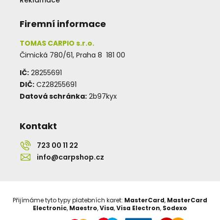
Firemní informace
TOMAS CARPIO s.r.o.
Čimická 780/61, Praha 8 181 00
IČ:
28255691
DIČ:
CZ28255691
Datová schránka:
2b97kyx
Kontakt
723 00 11 22
info@carpshop.cz
Přijímáme tyto typy platebních karet:
MasterCard
,
MasterCard
Electronic
,
Maestro
,
Visa
,
Visa Electron
,
Sodexo