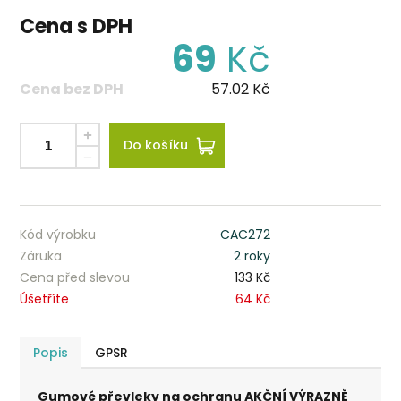
Cena s DPH
69
Kč
Cena bez DPH
57.02
Kč
Do košíku
Kód výrobku
CAC272
Záruka
2 roky
Cena před slevou
133 Kč
Úšetříte
64 Kč
Popis
GPSR
Gumové převleky na ochranu AKČNÍ VÝRAZNĚ