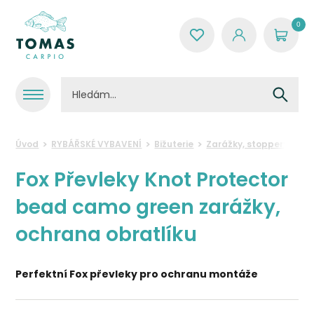
0
Úvod
RYBÁŘSKÉ VYBAVENÍ
Bižuterie
Zarážky, stoppery a kor
Fox Převleky Knot Protector
bead camo green zarážky,
ochrana obratlíku
Perfektní Fox převleky pro ochranu montáže