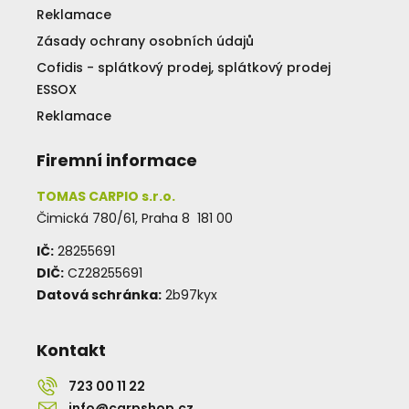
Reklamace
Zásady ochrany osobních údajů
Cofidis - splátkový prodej, splátkový prodej
ESSOX
Reklamace
Firemní informace
TOMAS CARPIO s.r.o.
Čimická 780/61, Praha 8 181 00
IČ:
28255691
DIČ:
CZ28255691
Datová schránka:
2b97kyx
Kontakt
723 00 11 22
info@carpshop.cz