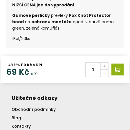
NIŽŠÍ CENA jen do vyprodání
Gumové perličky
převleky
Fox Knot Protector
bead
na
ochranu montáže
apod. v barvě camo
green, zelená kamufláž
1Bal/20ks
-48.12%
110
Kč s DPH
69
Kč
s DPH
Užitečné odkazy
Obchodní podmínky
Blog
Kontakty