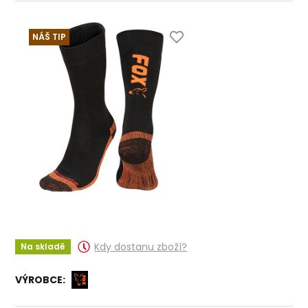
NÁŠ TIP
Kdy dostanu zboží?
Na skladě
VÝROBCE: