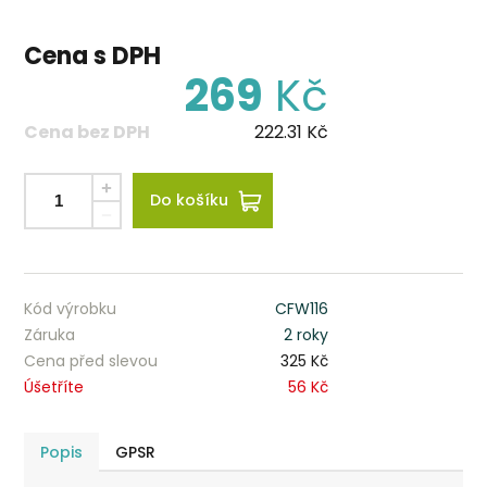
Cena s DPH
269
Kč
Cena bez DPH
222.31
Kč
Do košíku
Kód výrobku
CFW116
Záruka
2 roky
Cena před slevou
325 Kč
Úšetříte
56 Kč
Popis
GPSR