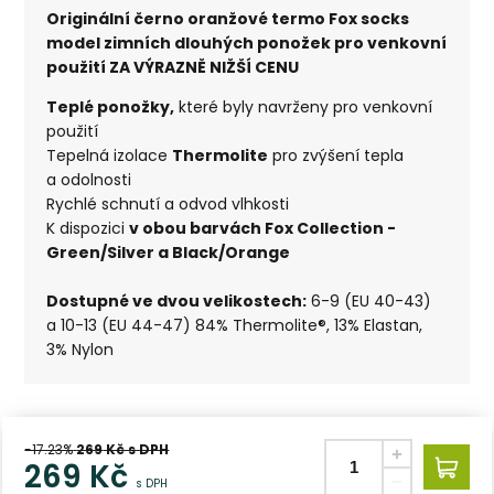
Originální černo oranžové termo Fox socks
model zimních dlouhých ponožek pro venkovní
použití ZA VÝRAZNĚ NIŽŠÍ CENU
Teplé ponožky,
které byly navrženy pro venkovní
použití
Tepelná izolace
Thermolite
pro zvýšení tepla
a odolnosti
Rychlé schnutí a odvod vlhkosti
K dispozici
v obou barvách Fox Collection -
Green/Silver a Black/Orange
Dostupné ve dvou velikostech:
6-9 (EU 40-43)
a 10-13 (EU 44-47) 84% Thermolite®, 13% Elastan,
3% Nylon
-17.23%
269
Kč s DPH
269
Kč
s DPH