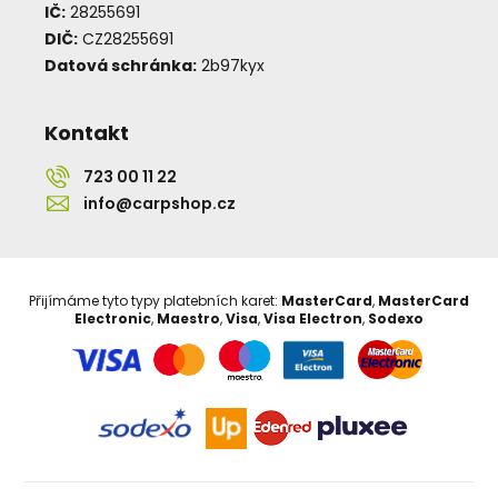
IČ:
28255691
DIČ:
CZ28255691
Datová schránka:
2b97kyx
Kontakt
723 00 11 22
info@carpshop.cz
Přijímáme tyto typy platebních karet:
MasterCard
,
MasterCard
Electronic
,
Maestro
,
Visa
,
Visa Electron
,
Sodexo