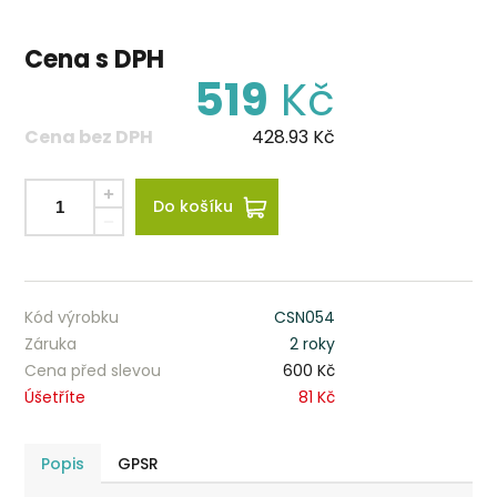
Cena s DPH
519
Kč
Cena bez DPH
428.93
Kč
Do košíku
Kód výrobku
CSN054
Záruka
2 roky
Cena před slevou
600 Kč
Úšetříte
81 Kč
Popis
GPSR