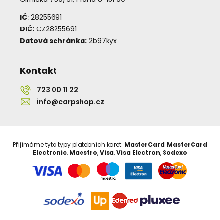
IČ:
28255691
DIČ:
CZ28255691
Datová schránka:
2b97kyx
Kontakt
723 00 11 22
info@carpshop.cz
Přijímáme tyto typy platebních karet:
MasterCard
,
MasterCard
Electronic
,
Maestro
,
Visa
,
Visa Electron
,
Sodexo