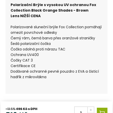
Polarizační
Brýle s vysokou UV ochranou Fox
Collection Black Orange Shades - Brown
Lens
NIŽŠÍ CENA
Polarizované sluneční brýle Fox Collection pomáhají
omezit povrchové odlesky
Černý rám, černá barva přes oranžové straničky
Šedá polarizační čočka
Čočka odolná proti nárazu TAC
Ochrana UV400
Čočky CAT 3
Certifikace CE
Dodávané ochranné pevné pouzdro z EVA a čisticí
hadřík z mikrovlákna
-13.5%
496
Kč s DPH