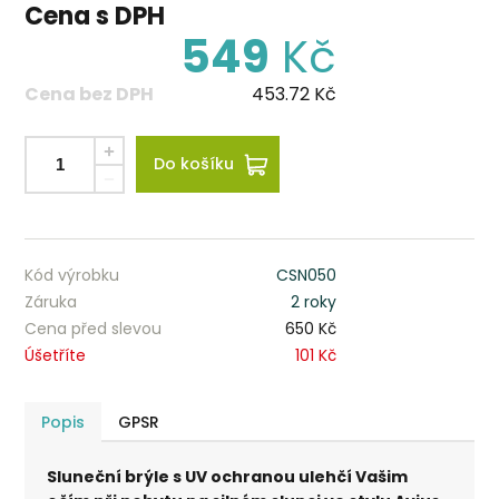
Cena s DPH
549
Kč
Cena bez DPH
453.72
Kč
Do košíku
Kód výrobku
CSN050
Záruka
2 roky
Cena před slevou
650 Kč
Úšetříte
101 Kč
Popis
GPSR
Sluneční brýle s UV ochranou ulehčí Vašim