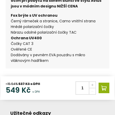
očím při pobytu na silném slunci ve stylu Avius
jsou v módním designu NIŽŠÍ CENA
Fox brýle s UV ochranou
Černý rámeček a stranice, Camo vnitřní strana
Hnědé polarizační čočky
Nárazu odolné polarizační čočky TAC
Ochrana UV400
Čočky CAT 3
Ověřené CE
Dodávány v pevném EVA pouzdru s mikro
vláknovým hadříkem
-15.54%
537
Kč s DPH
549
Kč
s DPH
Užitečné odkazy