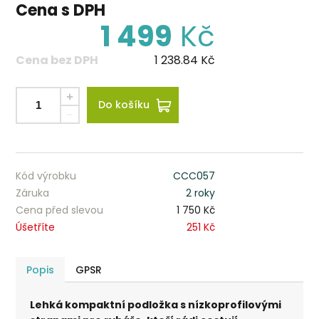
Cena s DPH
1 499
Kč
Cena bez DPH
1 238.84
Kč
Do košíku
Kód výrobku
CCC057
Záruka
2 roky
Cena před slevou
1 750 Kč
Úšetříte
251 Kč
Popis
GPSR
Lehká kompaktní podložka s nízkoprofilovými