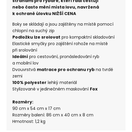
stranami pro rybáře, kteří rádi cestují
nebo často mění místa lovu, navržená
k ochraně úlovku NIŽŠÍ CENA
Boky se skládají a jsou zajištěny na místě pomocí
chlopní na suchý zip
Podložku lze srolovat
pro kompaktní skladování
Elastické smyčky pro zajištění rohože na místě
při srolování
Ideální
pro cestování, pronásledování ryb
a mobilní lov
Dvouvrstvá
matrace pro ochranu ryb
na tvrdé
zemi
100% polyester
lehký materiál
Stylizované v jedinečném maskování
Fox
Rozměry:
90 cm x 54 cm x 17 cm
Rozměry balení: 86 cm x 40 cm x 8 cm
Hmotnost: 1,2 kg