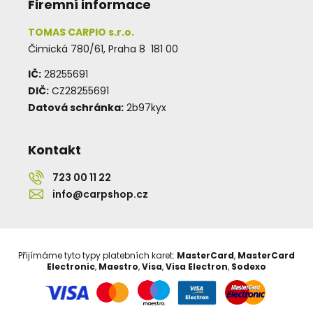
Firemní informace
TOMAS CARPIO s.r.o.
Čimická 780/61, Praha 8 181 00
IČ:
28255691
DIČ:
CZ28255691
Datová schránka:
2b97kyx
Kontakt
723 00 11 22
info@carpshop.cz
Přijímáme tyto typy platebních karet:
MasterCard
,
MasterCard
Electronic
,
Maestro
,
Visa
,
Visa Electron
,
Sodexo