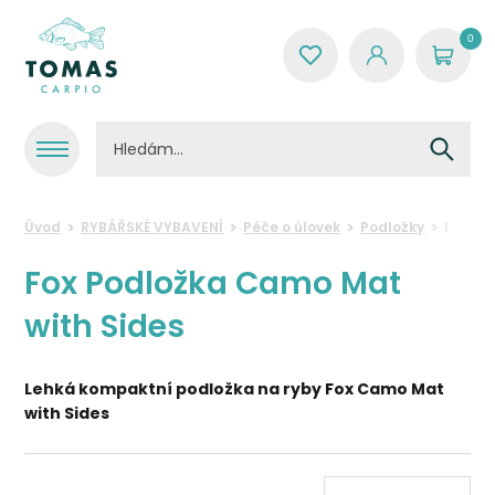
0
Úvod
RYBÁŘSKÉ VYBAVENÍ
Péče o úlovek
Podložky
Fox Po
Fox Podložka Camo Mat
with Sides
Lehká kompaktní podložka na ryby Fox Camo Mat
with Sides