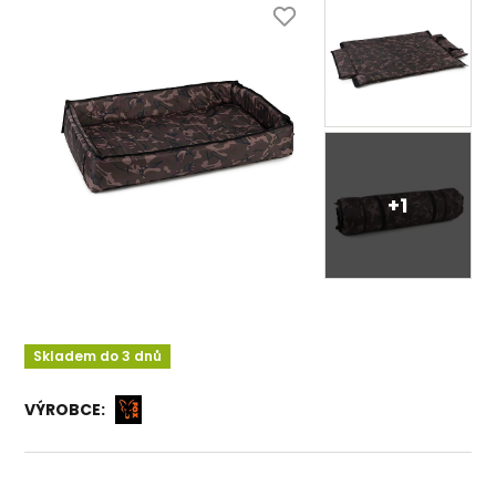
+1
Skladem do 3 dnů
VÝROBCE: