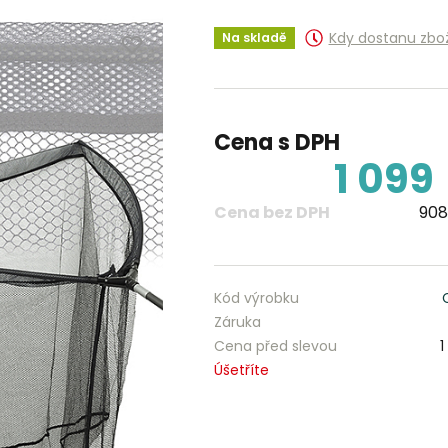
Kdy dostanu zbo
Na skladě
Cena s DPH
1 099
Cena bez DPH
908
Kód výrobku
Záruka
Cena před slevou
1
Úšetříte