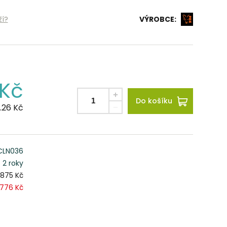
ží?
VÝROBCE:
Kč
Do košíku
.26
Kč
CLN036
2 roky
 875 Kč
776 Kč