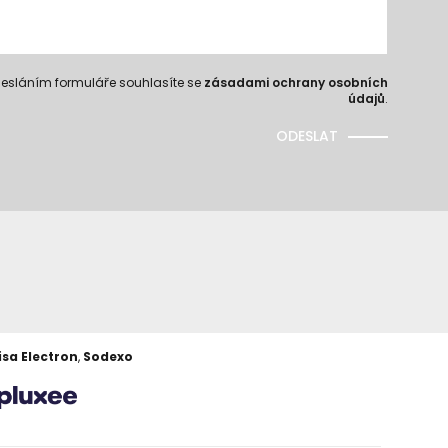
esláním formuláře souhlasíte se
zásadami ochrany osobních
údajů
.
ODESLAT
isa Electron
,
Sodexo