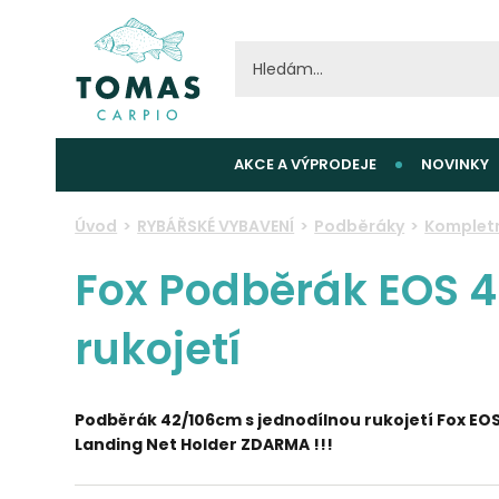
AKCE A VÝPRODEJE
NOVINKY
Úvod
RYBÁŘSKÉ VYBAVENÍ
Podběráky
Komplet
Fox Podběrák EOS 4
rukojetí
Podběrák 42/106cm s jednodílnou rukojetí Fox EOS
Landing Net Holder ZDARMA !!!