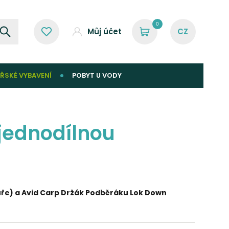
0
Můj účet
ŘSKÉ VYBAVENÍ
POBYT U VODY
 jednodílnou
uře) a
Avid Carp Držák Podběráku Lok Down