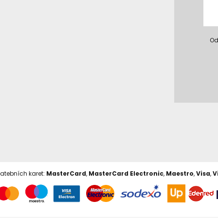
Od
latebních karet:
MasterCard
,
MasterCard Electronic
,
Maestro
,
Visa
,
V