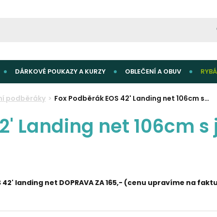
DÁRKOVÉ POUKAZY A KURZY
OBLEČENÍ A OBUV
RYBÁ
ní podběráky
Fox Podběrák EOS 42' Landing net 106cm s…
2' Landing net 106cm s
 42' landing net
DOPRAVA ZA 165,- (cenu upravíme na fakt