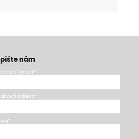
pište nám
no a příjmení
*
ailová adresa
*
áva
*