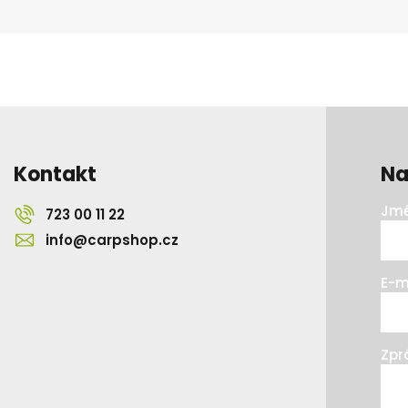
Kontakt
Na
Jmé
723 00 11 22
info@carpshop.cz
E-m
Zpr