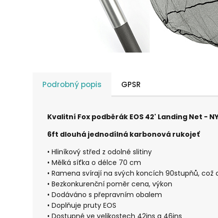
Podrobný popis
GPSR
Kvalitní Fox podběrák EOS 42' Landing Net - 
6ft dlouhá jednodílná karbonová rukojeť
• Hliníkový střed z odolné slitiny
• Mělká síťka o délce 70 cm
• Ramena svírají na svých koncích 90stupňů, což c
• Bezkonkurenční poměr cena, výkon
• Dodáváno s přepravním obalem
• Doplňuje pruty EOS
• Dostupné ve velikostech 42ins a 46ins