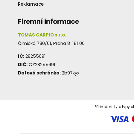
Reklamace
Firemní informace
TOMAS CARPIO s.r.o.
Čimická 780/61, Praha 8 181 00
IČ:
28255691
DIČ:
CZ28255691
Datová schránka:
2b97kyx
Přijímáme tyto typy p