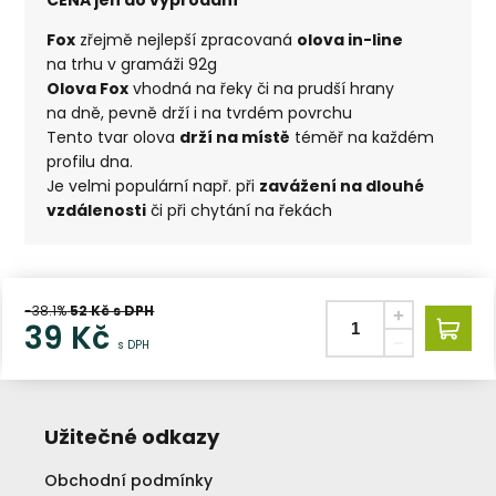
Fox
zřejmě nejlepší zpracovaná
olova in-line
na trhu v gramáži 92g
Olova Fox
vhodná na řeky či na prudší hrany
na dně, pevně drží i na tvrdém povrchu
Tento tvar olova
drží na místě
téměř na každém
profilu dna.
Je velmi populární např. při
zavážení na dlouhé
vzdálenosti
či při chytání na řekách
-38.1%
52
Kč s DPH
39
Kč
s DPH
Užitečné odkazy
Obchodní podmínky