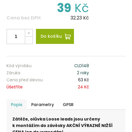
39
Kč
Cena bez DPH
32.23
Kč
Do košíku
Kód výrobku
CLD148
Záruka
2 roky
Cena před slevou
63 Kč
Úšetříte
24 Kč
Popis
Parametry
GPSR
Zátěže, olůvka Loose leads jsou určeny
k montážím do závěsky AKČNÍ VÝRAZNĚ NIŽŠÍ
CENA jen do vyprodání