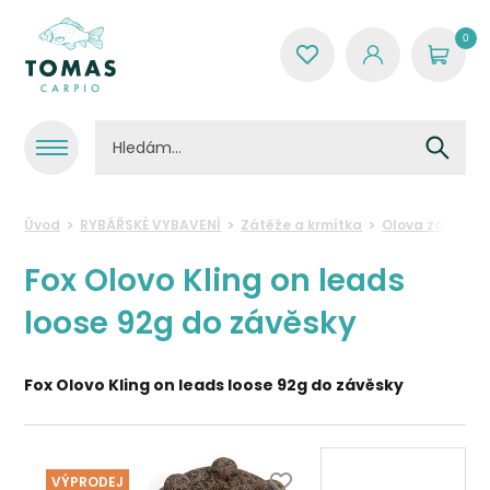
0
Úvod
RYBÁŘSKÉ VYBAVENÍ
Zátěže a krmítka
Olova závěsná
Fox Olovo Kling on leads
loose 92g do závěsky
Fox Olovo Kling on leads loose 92g do závěsky
VÝPRODEJ