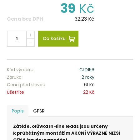
39
Kč
Cena bez DPH
32.23
Kč
Do košíku
Kód výrobku
CLD156
Záruka
2 roky
Cena před slevou
61 Kč
Úšetříte
22 Kč
Popis
GPSR
Zátěže, olůvka In-line leads jsou určeny
k průběžným montážím AKČNÍ VÝRAZNĚ NIŽŠÍ
CENA jen do vyprodání