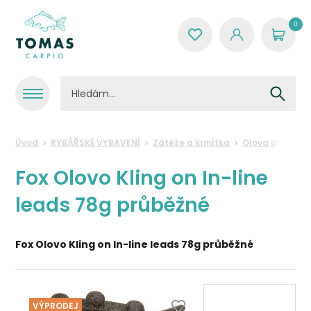
0
Úvod
RYBÁŘSKÉ VYBAVENÍ
Zátěže a krmítka
Olova průběžn
Fox Olovo Kling on In-line
leads 78g průběžné
Fox Olovo Kling on In-line leads 78g průběžné
VÝPRODEJ