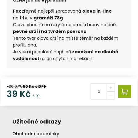
Fox
zřejmě nejlepší zpracovaná
olova in-line
na trhu v
gramáži 78g
Olova vhodná na řeky či na prudší hrany na dně,
pevně drží i na tvrdém povrchu
Tento tvar olova drží na místě téměř na každém
profilu dna.
Je velmi populární např. při
zavážení na dlouhé
vzdálenosti
či při chytání na řekách
-36.07%
50
Kč s DPH
39
Kč
s DPH
Užitečné odkazy
Obchodní podmínky