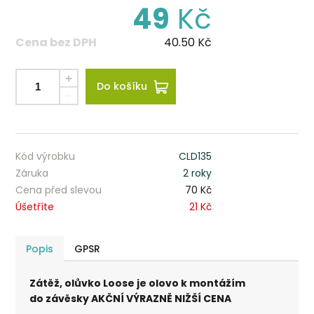
49
Kč
Cena bez DPH
40.50
Kč
Do košíku
Kód výrobku
CLD135
Záruka
2 roky
Cena před slevou
70 Kč
Úšetříte
21 Kč
Popis
GPSR
Zátěž, olůvko Loose je olovo k montážím
do závěsky AKČNÍ VÝRAZNĚ NIŽŠÍ CENA