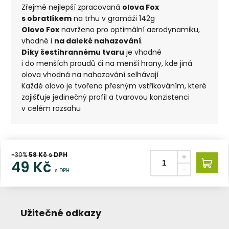
Zřejmě nejlepší zpracovaná
olova Fox
s obratlíkem
na trhu v gramáži 142g
Olovo Fox
navrženo pro optimální aerodynamiku,
vhodné i
na daleké nahazování
.
Díky šestihrannému tvaru
je vhodné
i do menších proudů či na menší hrany, kde jiná
olova vhodná na nahazování selhávají
Každé olovo je tvořeno přesným vstřikováním, které
zajišťuje jedinečný profil a tvarovou konzistenci
v celém rozsahu
-30%
58
Kč s DPH
49
Kč
s DPH
Užitečné odkazy