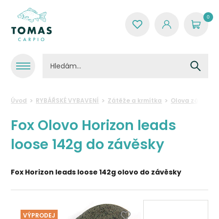
0
Úvod
RYBÁŘSKÉ VYBAVENÍ
Zátěže a krmítka
Olova závěsná
Fox Olovo Horizon leads
loose 142g do závěsky
Fox Horizon leads loose 142g olovo do závěsky
VÝPRODEJ