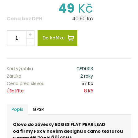
49
Kč
Cena bez DPH
40.50
Kč
Do košíku
Kód výrobku
CED003
Záruka
2 roky
Cena před slevou
57 Kč
Úšetříte
8 Kč
Popis
GPSR
Olovo do závěsky EDGES FLAT PEAR LEAD
od firmy Fox v novém designu s camo texturou
v gramáži 70g NIŽŠÍ CENA