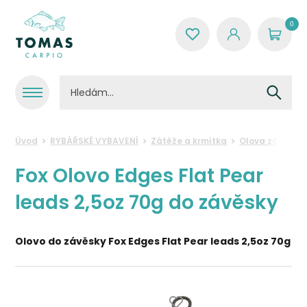
0
Úvod
RYBÁŘSKÉ VYBAVENÍ
Zátěže a krmítka
Olova závěsná
Fox Olovo Edges Flat Pear
leads 2,5oz 70g do závěsky
Olovo do závěsky Fox Edges Flat Pear leads 2,5oz 70g