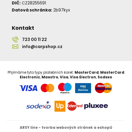
DIČ:
CZ28255691
Datová schránka:
2b97kyx
Kontakt
723 00 11 22
info@carpshop.cz
Přijímáme tyto typy platebních karet:
MasterCard
,
MasterCard
Electronic
,
Maestro
,
Visa
,
Visa Electron
,
Sodexo
ARSY line - tvorba webových stránek a eshopů