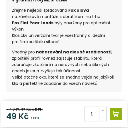
Zřejmě nejlepší zpracovaná
Fox olova
na závěskové montáže s obratlíkem na trhu
Fox Flat Pear Leads
byly navrženy pro optimální
výkon
Klasický univerzální tvar je všestranný a ideální
pro širokou škálu situací
Vhodný pro
nahazování na dlouhé vzdálenosti
,
zploštělý profil rovněž zajišťuje stabilitu, která
zabraňuje zkutálení na nerovných nebo šikmých
dnech jezer a zvyšuje tak účinnost
Velké otočné oko, které se snadno vejde na jakýkoli
klip a perfektně zapadne do všech návleků
-14.04%
47
Kč s DPH
49
Kč
s DPH