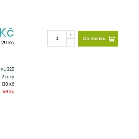
Kč
Do košíku
.29
Kč
AC325
2 roky
138 Kč
59 Kč