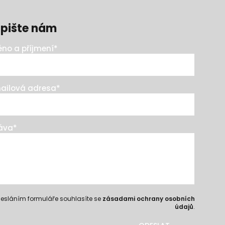
pište nám
no a příjmení
*
ailová adresa
*
áva
*
esláním formuláře souhlasíte se
zásadami ochrany osobních
údajů
.