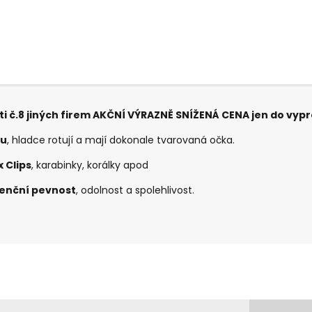
osti č.8 jiných firem AKČNÍ VÝRAZNĚ SNÍŽENÁ CENA jen do vyp
ou
, hladce rotují a mají dokonale tvarovaná očka.
x Clips
, karabinky, korálky apod
enční pevnost
, odolnost a spolehlivost.