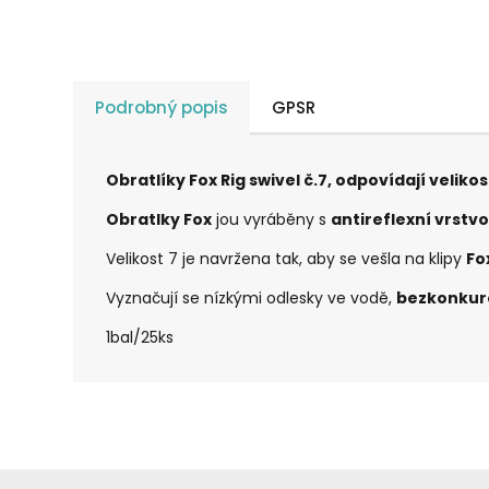
Podrobný popis
GPSR
Obratlíky Fox Rig swivel č.7, odpovídají velik
Obratlky Fox
jou vyráběny s
antireflexní vrstv
Velikost 7 je navržena tak, aby se vešla na klipy
Fo
Vyznačují se nízkými odlesky ve vodě,
bezkonkur
1bal/25ks