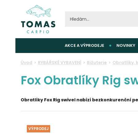
AKCE A VÝPRODEJE
NOVINKY
Úvod
RYBÁŘSKÉ VYBAVENÍ
Bižuterie
Obratlíky, 
Fox Obratlíky Rig sw
Obratlíky Fox Rig swivel nabízí bezkonkurenční pe
VÝPRODEJ