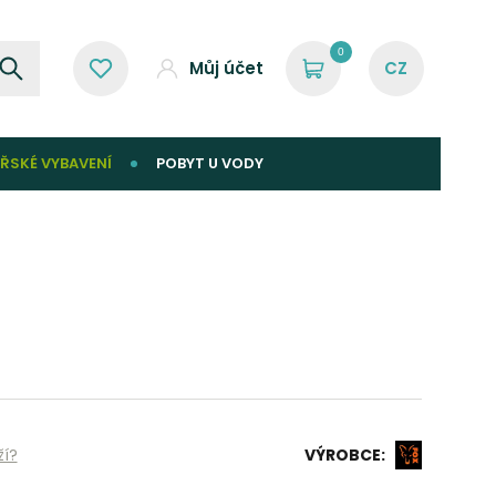
0
Můj účet
ŘSKÉ VYBAVENÍ
POBYT U VODY
ží?
VÝROBCE: