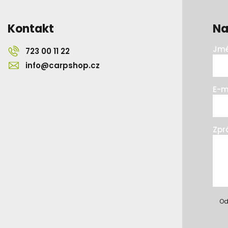
Kontakt
Na
Jmé
723 00 11 22
info@carpshop.cz
E-m
Zpr
Od