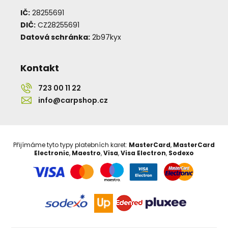
IČ:
28255691
DIČ:
CZ28255691
Datová schránka:
2b97kyx
Kontakt
723 00 11 22
info@carpshop.cz
Přijímáme tyto typy platebních karet:
MasterCard
,
MasterCard
Electronic
,
Maestro
,
Visa
,
Visa Electron
,
Sodexo