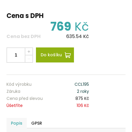
Cena s DPH
769
Kč
Cena bez DPH
635.54
Kč
Do košíku
Kód výrobku
CCL195
Záruka
2 roky
Cena před slevou
875 Kč
Úšetříte
106 Kč
Popis
GPSR