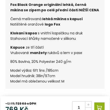
Fox Black Orange originální lehká, černá
mikina se zipem po celé přední části NIŽŠÍ CENA
Černá melírovaná
lehká mikina s kapucí
Natištěné oranžové
logo Fox
Klokaní kapsa
s vnitřní kapsičkou na druk
Stahovací šňůrky namočené v silikonu
Kapuce
ze tří částí
Vrubované
manžety
rukávů a lem v pase
80% Bavlna, 20% Polyester 240 g/m
Model výška: 6ft 1ins /185cm
Model hrudník: 38in/97cm
Model má oblečenou velikost M
-12.11%
723
Kč s DPH
769
Kč