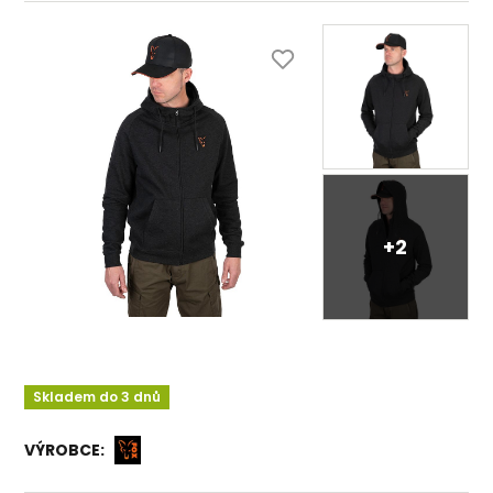
+2
Skladem do 3 dnů
VÝROBCE: